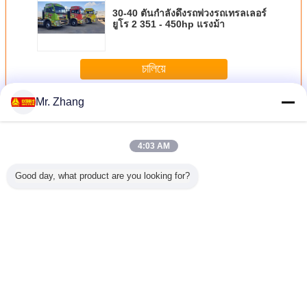
30-40 ตันกำลังดึงรถพ่วงรถเทรลเลอร์
ยูโร 2 351 - 450hp แรงม้า
চালিয়ে
Mr. Zhang
รถพ่วงรถเทรลเลอร์
มากกว่า
4:03 AM
Good day, what product are you looking for?
nk Howo
Sinotruk Howo
รถบรรทุกเทรลเลอร์
ขับขวา / ซ้าย
ZZ4257N
รรทุกรถ
6x4 420 hp รถ
ยูโร 2 371HP
Howo A7 6x4 รถ
Sinotruk ร
์ 4 × 2
บรรทุกรถพ่วงเทรล
พร้อมพวงมาลัย
บรรทุกแทรคเตอร์ที่
รถพ่วงเทร
 Euro 2
เลอร์พร้อม
เยอรมันและเพลา
มีห้องโดยสาร A7-
พร้อมเครื่
ื้อเพลิง
เครื่องยนต์ D12.40
หลัง 16 ตัน
W และเพลาหน้า 9
371 แรงม
ซล
และห้องโดยสาร
ตัน
ห้องโดยสา
เปลี่ยนภาษา
HW76
Thai