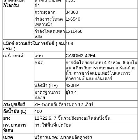
กิโลกรัม
ค่า
ความจุลาก
34300
กำลังการโหลด
1x6540
เพลาหน้า
กำลังโหลดเพลา
1x11460
หลัง
แม็กซ์
ความเร็วในการขับขี่
(
กม.
108
/ ชม.
)
เครื่องยนต์
แบบ
CA6DM2-42E4
ชนิด
การฉีดโดยตรงแบบ 4 จังหวะ, 6 สูบใน
แนวเดียวกับการระบายความร้อนด้วย
น้ำ, การชาร์จแบบเทอร์โบและการ
ทำความเย็นแบบอินเตอร์
พลังม้า (HP)
420HP
มาตรฐานการ
ยูโร 4
ปล่อย
กระปุกเกียร์
ZF ระบบเกียร์ธรรมดา 12 เกียร์
ถังน้ำมัน (L)
400
ยาง
12R22.5, 7 ชิ้นรวมถึงยางอะไหล่หนึ่งชิ้น
กระบวนการ
การใช้พื้นที่เขตร้อน
พิเศษ
เบรค
บริการเบรค: เบรกลมอัดคู่วงจร