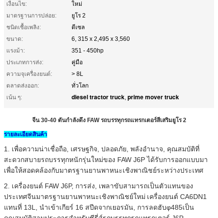
เงื่อนไข:
ใหม่
มาตรฐานการปล่อย:
ยูโร 2
ชนิดเชื้อเพลิง:
ดีเซล
ขนาด:
6, 315 x 2,495 x 3,560
แรงม้า:
351 - 450hp
ประเภทการส่ง:
คู่มือ
ความจุเครื่องยนต์:
> 8L
ตลาดส่งออก:
ทั่วโลก
diesel tractor truck
prime mover truck
เน้น ๆ:
,
จีน 30-40 ตันกำลังดึง FAW รถบรรทุกรถแทรกเตอร์สีเสริมยูโร 2
รายละเอียดสินค้า
1.
เพื่อความน่าเชื่อถือ, เศรษฐกิจ, ปลอดภัย, พลังอำนาจ, คุณสมบัติที่
สะดวกสบายรถบรรทุกหนักรุ่นใหม่ของ FAW J6P ได้รับการออกแบบมา
เพื่อให้สอดคล้องกับมาตรฐานยานพาหนะเชิงพาณิชย์ระหว่างประเทศ
2.
เครื่องยนต์ FAW J6P, การส่ง, เพลาขับสามารถเป็นตัวแทนของ
ประเทศจีนมาตรฐานยานพาหนะเชิงพาณิชย์ใหม่
เครื่องยนต์ CA6DN1
แทนที่ 13L, นำเข้าเกียร์ 16 สปีดจากเยอรมัน, การลดฮับφ485เป็น
คุณสมบัติสามประการสำหรับซีรี่ส์รถบรรทุกรถแทรกเตอร์ J6P