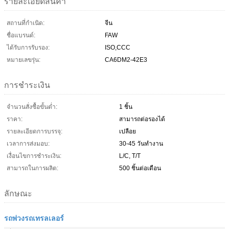
รายละเอียดสินค้า
สถานที่กำเนิด:
จีน
ชื่อแบรนด์:
FAW
ได้รับการรับรอง:
ISO,CCC
หมายเลขรุ่น:
CA6DM2-42E3
การชำระเงิน
จำนวนสั่งซื้อขั้นต่ำ:
1 ชิ้น
ราคา:
สามารถต่อรองได้
รายละเอียดการบรรจุ:
เปลือย
เวลาการส่งมอบ:
30-45 วันทำงาน
เงื่อนไขการชำระเงิน:
L/C, T/T
สามารถในการผลิต:
500 ชิ้นต่อเดือน
ลักษณะ
รถพ่วงรถเทรลเลอร์