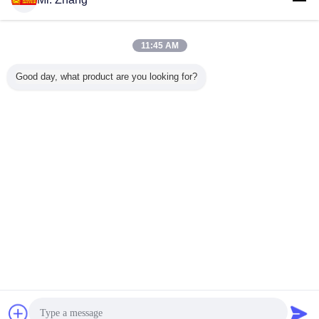
สอบถามทันที
รถบรรทุกเทรลเลอร์ยูโร 2 371HP พร้อมพวงมาลัย
เยอรมันและเพลาหลัง 16 ตัน
11:45 AM
สอบถามทันที
Good day, what product are you looking for?
1 / 10
เปลี่ยนภาษา
Thai
บ้าน
|
เกี่ยวกับเรา
|
ติดต่อเรา
|
แผนผังเว็บไซต์
|
Privacy Policy
สก์ท็อปดู
Copyright © 2018 - 2026 Shandong Global Heavy Truck Import&Export Co.,Ltd.
All rights reserved.
การพูดคุย
ขออ้าง