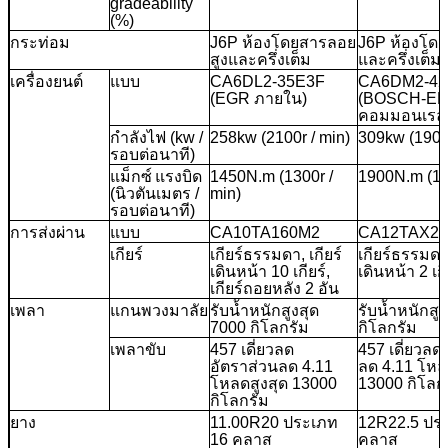
gradeability
(%)
กระท่อม
J6P ห้องโดยสารลอย
J6P ห้องโด
สูงและครึ่งเต็ม
และครึ่งเต็ม
เครื่องยนต์
แบบ
CA6DL2-35E3F
CA6DM2-42
(EGR ภายใน)
(BOSCH-ED
คอมมอนเรล
กำลังไฟ (kw /
258kw (2100r / min)
309kw (1900r
รอบต่อนาที)
แม็กซ์
แรงบิด
1450N.m (1300r /
1900N.m (13
(นิวตันเมตร /
min)
รอบต่อนาที)
การส่งผ่าน
แบบ
CA10TA160M2
CA12TAX2
เกียร์
เกียร์ธรรมดา, เกียร์
เกียร์ธรรมดา 
เดินหน้า 10 เกียร์,
เดินหน้า 2 เก
เกียร์ถอยหลัง 2 อัน
เพลา
แกนพวงมาลัย
รับน้ำหนักสูงสุด
รับน้ำหนักสู
7000 กิโลกรัม
กิโลกรัม
เพลาขับ
457 เดี่ยวลด
457 เดี่ยวลด
อัตราส่วนลด 4.11
ลด 4.11 โหล
โหลดสูงสุด 13000
13000 กิโลก
กิโลกรัม
ยาง
11.00R20 ประเภท
12R22.5 ปร
16 คลาส
คลาส