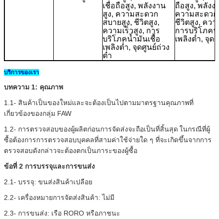
เชื่อถือสูง, พลังงาน
ถือสูง, พลังง
สูง, ความสะดวก
ความสะดวกส
สบายสูง, ชีวิตสูง,
ชีวิตสูง, ความ
ความเร็วสูง, การ
การบริโภคน้ำ
บริโภคน้ำมันเชื้อ
เพลิงต่ำ, จุดศ
เพลิงต่ำ, จุดศูนย์ถ่วง
ต่ำ
ฝากข้อความ
บริการของเรา
เราจะโทรกลับหาคุณเร็ว ๆ นี้!
บทความ 1: คุณภาพ
1.1- สินค้าเป็นของใหม่และจะต้องเป็นไปตามมาตรฐานคุณภาพที่
เกี่ยวข้องของกลุ่ม FAW
1.2- การตรวจสอบของผู้ผลิตก่อนการจัดส่งจะถือเป็นที่สิ้นสุด
ในกรณีที่ผู้
ซื้อต้องการการตรวจสอบบุคคลที่สามค่าใช้จ่ายใด ๆ ที่จะเกิดขึ้นจากการ
ตรวจสอบดังกล่าวจะต้องตกเป็นภาระของผู้ซื้อ
ข้อที่ 2 การบรรจุและการขนส่ง
2.1- บรรจุ: ขนส่งสินค้าเปลือย
2.2- เครื่องหมายการจัดส่งสินค้า: ไม่มี
2.3- การขนส่ง: เรือ RORO หรือภาชนะ