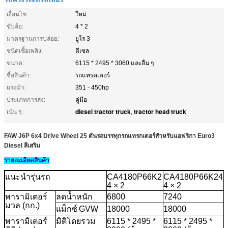
เงื่อนไข:
ใหม่
ขับล้อ:
4 * 2
มาตรฐานการปล่อย:
ยูโร 3
ชนิดเชื้อเพลิง:
ดีเซล
ขนาด:
6115 * 2495 * 3060 และอื่น ๆ
ชื่อสินค้า:
รถแทรคเตอร์
แรงม้า:
351 - 450hp
ประเภทการส่ง:
คู่มือ
diesel tractor truck
tractor head truck
เน้น ๆ:
,
FAW J6P 6x4 Drive Wheel 25 ตันรถบรรทุกรถแทรกเตอร์สำหรับแอฟริกา Euro3
Diesel สีเสริม
รายละเอียดสินค้า
แนะนำรุ่นรถ
CA4180P66K2
CA4180P66K24
4 × 2
4 × 2
พารามิเตอร์
ลดน้ำหนัก
6800
7240
มวล (กก.)
แม็กซ์
GVW
18000
18000
พารามิเตอร์
มิติโดยรวม
6115 * 2495 *
6115 * 2495 *