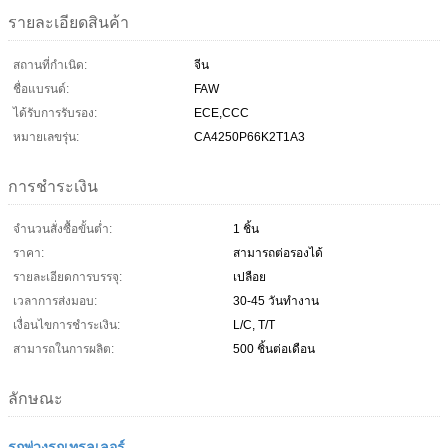
รายละเอียดสินค้า
สถานที่กำเนิด:
จีน
ชื่อแบรนด์:
FAW
ได้รับการรับรอง:
ECE,CCC
หมายเลขรุ่น:
CA4250P66K2T1A3
การชำระเงิน
จำนวนสั่งซื้อขั้นต่ำ:
1 ชิ้น
ราคา:
สามารถต่อรองได้
รายละเอียดการบรรจุ:
เปลือย
เวลาการส่งมอบ:
30-45 วันทำงาน
เงื่อนไขการชำระเงิน:
L/C, T/T
สามารถในการผลิต:
500 ชิ้นต่อเดือน
ลักษณะ
รถพ่วงรถเทรลเลอร์