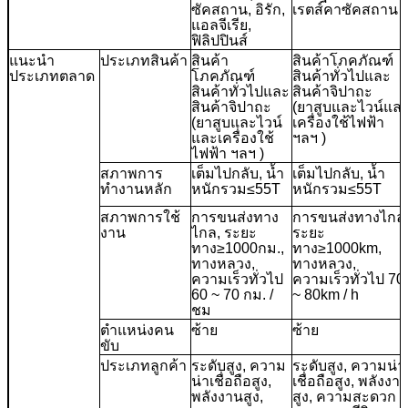
ซัคสถาน, อิรัก,
เรตส์คาซัคสถาน
แอลจีเรีย,
ฟิลิปปินส์
แนะนำ
ประเภทสินค้า
สินค้า
สินค้าโภคภัณฑ์
ประเภทตลาด
โภคภัณฑ์
สินค้าทั่วไปและ
สินค้าทั่วไปและ
สินค้าจิปาถะ
สินค้าจิปาถะ
(ยาสูบและไวน์แล
(ยาสูบและไวน์
เครื่องใช้ไฟฟ้า
และเครื่องใช้
ฯลฯ )
ไฟฟ้า ฯลฯ )
สภาพการ
เต็มไปกลับ, น้ำ
เต็มไปกลับ, น้ำ
ทำงานหลัก
หนักรวม≤55T
หนักรวม≤55T
สภาพการใช้
การขนส่งทาง
การขนส่งทางไกล
งาน
ไกล, ระยะ
ระยะ
ทาง≥1000กม.,
ทาง≥1000km,
ทางหลวง,
ทางหลวง,
ความเร็วทั่วไป
ความเร็วทั่วไป 70
60 ~ 70 กม. /
~ 80km / h
ชม
ตำแหน่งคน
ซ้าย
ซ้าย
ขับ
ประเภทลูกค้า
ระดับสูง, ความ
ระดับสูง, ความน่า
น่าเชื่อถือสูง,
เชื่อถือสูง, พลังงา
พลังงานสูง,
สูง, ความสะดวก