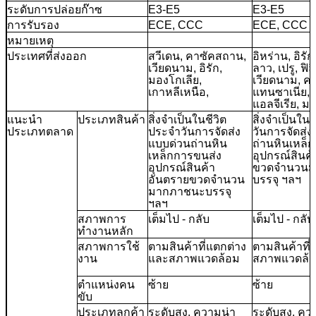
ระดับการปล่อยก๊าซ
E3-E5
E3-E5
การรับรอง
ECE, CCC
ECE, CCC
หมายเหตุ
ประเทศที่ส่งออก
สวีเดน, คาซัคสถาน,
อิหร่าน, อิรัก,
เวียดนาม, อิรัก,
ลาว, เปรู, ฟิล
มองโกเลีย,
เวียดนาม, ค
เกาหลีเหนือ,
แทนซาเนีย, ไ
แอลจีเรีย, มอ
แนะนำ
ประเภทสินค้า
สิ่งจำเป็นในชีวิต
สิ่งจำเป็นใน
ประเภทตลาด
ประจำวันการจัดส่ง
วันการจัดส่
แบบด่วนถ่านหิน
ถ่านหินเหล็
เหล็กการขนส่ง
อุปกรณ์สินค
อุปกรณ์สินค้า
ขวดจำนวนม
อันตรายขวดจำนวน
บรรจุ ฯลฯ
มากภาชนะบรรจุ
ฯลฯ
สภาพการ
เต็มไป - กลับ
เต็มไป - กลับ
ทำงานหลัก
สภาพการใช้
ตามสินค้าที่แตกต่าง
ตามสินค้าที
งาน
และสภาพแวดล้อม
สภาพแวดล้
ตำแหน่งคน
ซ้าย
ซ้าย
ขับ
ประเภทลูกค้า
ระดับสูง, ความน่า
ระดับสูง, ควา