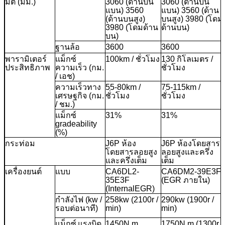
มิติ (มม.)
3060 (ด้านบน
3060 (ด้านบน
แบน) 3560
แบน) 3560 (ด้าน
(ด้านบนสูง)
บนสูง) 3980 (โดม
3980 (โดมด้าน
ด้านบน)
บน)
ฐานล้อ
3600
3600
พารามิเตอร์
แม็กซ์
100km / ชั่วโมง
130 กิโลเมตร /
ประสิทธิภาพ
ความเร็ว (กม.
ชั่วโมง
/ เอช)
ความเร็วทาง
55-80km /
75-115km /
เศรษฐกิจ (กม.
ชั่วโมง
ชั่วโมง
/ ชม.)
แม็กซ์
31%
31%
gradeability
(%)
กระท่อม
J6P ห้อง
J6P ห้องโดยสาร
โดยสารลอยสูง
ลอยสูงและครึ่ง
และครึ่งเต็ม
เต็ม
เครื่องยนต์
แบบ
CA6DL2-
CA6DM2-39E3F
35E3F
(EGR ภายใน)
(InternalEGR)
กำลังไฟ (kw /
258kw (2100r /
290kw (1900r /
รอบต่อนาที)
min)
min)
แม็กซ์
แรงบิด
1450N.m
1750N.m (1300r /