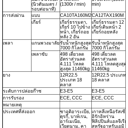
(นิวตันเมตร /
(1300r / min)
min)
รอบต่อนาที)
การส่งผ่าน
แบบ
CA10TA160M2
CA12TAX190M
เกียร์
เกียร์ธรรมดา,
เกียร์ธรรมดา 12
เกียร์ 10 ไปข้าง
เกียร์เดินหน้า 2
หน้า, เกียร์ถอย
เกียร์ถอยหลัง
หลัง 2 อัน
เพลา
แกนพวงมาลัย
รับน้ำหนักสูงสุด
รับน้ำหนักสูงสุด
7000 กิโลกรัม
7000 กิโลกรัม
เพลาขับ
498 เดี่ยวลด
498 เดี่ยวลด
อัตราส่วนลด
อัตราส่วนลด
4.111 โหลด
4.111 โหลดสูงสุด
สูงสุด 11460kg
11460kg
ยาง
12R22.5
12R22.5 ประเภท
ประเภท 18
18 คลาส
คลาส
ระดับการปล่อยก๊าซ
E3-E5
E3-E5
การรับรอง
ECE, CCC
ECE, CCC
หมายเหตุ
ประเทศที่ส่งออก
ซาอุดิอาระเบีย,
เกาหลีเหนือรัสเซีย
ตุรกี, บาห์เรน,
อิรักอิหร่าน
อาร์เมเนีย,
ฟิลิปปินส์แอลจีเรีย
เวียดนาม, คา
สหรัฐอาหรับเอมิ