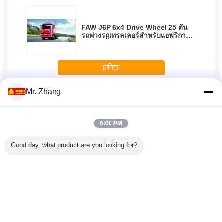
FAW J6P 6x4 Drive Wheel 25 ตัน
รถพ่วงรถเทรลเลอร์สำหรับแอฟริกา
ยูโร 3 เชื้อเพลิงดีเซล
চালিয়ে
Mr. Zhang
รถพ่วงรถเทรลเลอร์
มากกว่า
6:00 PM
Good day, what product are you looking for?
รถบรรทุกเทรลเลอร์
ขับขวา / ซ้าย
ZZ4257N3241W
Faw Jiefa
ยูโร 2 371HP
Howo A7 6x4 รถ
Sinotruk รถบรรทุก
รถบรรทุกเท
พร้อมพวงมาลัย
บรรทุกแทรคเตอร์ที่
รถพ่วงเทรลเลอร์
คู่มือ 30 ต
เยอรมันและเพลา
มีห้องโดยสาร A7-
พร้อมเครื่องยนต์
บรรทุกเพ
หลัง 16 ตัน
W และเพลาหน้า 9
371 แรงม้าและ
พาณิชย์
ตัน
ห้องโดยสาร HW76
เปลี่ยนภาษา
Thai