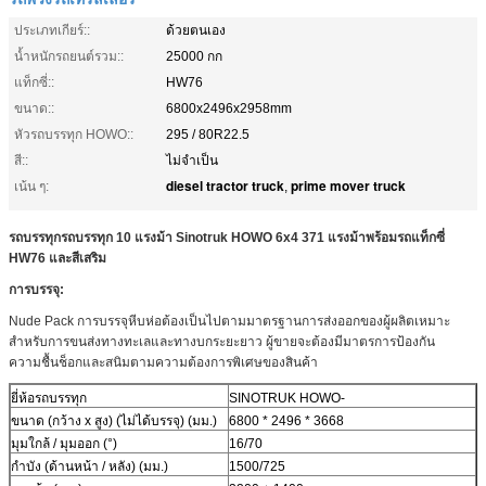
ประเภทเกียร์::
ด้วยตนเอง
น้ำหนักรถยนต์รวม::
25000 กก
แท็กซี่::
HW76
ขนาด::
6800x2496x2958mm
หัวรถบรรทุก HOWO::
295 / 80R22.5
สี::
ไม่จำเป็น
diesel tractor truck
prime mover truck
เน้น ๆ:
,
รถบรรทุกรถบรรทุก 10 แรงม้า Sinotruk HOWO 6x4 371 แรงม้าพร้อมรถแท็กซี่
HW76 และสีเสริม
การบรรจุ:
Nude Pack การบรรจุหีบห่อต้องเป็นไปตามมาตรฐานการส่งออกของผู้ผลิตเหมาะ
สำหรับการขนส่งทางทะเลและทางบกระยะยาว ผู้ขายจะต้องมีมาตรการป้องกัน
ความชื้นช็อกและสนิมตามความต้องการพิเศษของสินค้า
ยี่ห้อรถบรรทุก
SINOTRUK HOWO-
ขนาด (กว้าง x สูง) (ไม่ได้บรรจุ) (มม.)
6800 * 2496 * 3668
มุมใกล้ / มุมออก (°)
16/70
กำบัง (ด้านหน้า / หลัง) (มม.)
1500/725