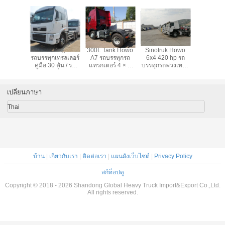
N3241W
Faw Jiefang J5P
300L Tank Howo
Sinotruk Howo
รถบรรทุกเท
 รถบรรทุก
รถบรรทุกเทรลเลอร์
A7 รถบรรทุกรถ
6x4 420 hp รถ
ยูโร 2 
ทรลเลอร์
คู่มือ 30 ตัน / รถ
แทรกเตอร์ 4 × 2
บรรทุกรถพ่วงเทรล
พร้อมพว
ื่องยนต์
บรรทุกเพื่อการ
Camion Euro 2
เลอร์พร้อม
เยอรมันแ
งม้าและ
พาณิชย์หนัก
ประเภทเชื้อเพลิง
เครื่องยนต์ D12.40
หลัง 16
สาร HW76
ดีเซล
และห้องโดยสาร
เปลี่ยนภาษา
HW76
Thai
บ้าน
|
เกี่ยวกับเรา
|
ติดต่อเรา
|
แผนผังเว็บไซต์
|
Privacy Policy
สก์ท็อปดู
Copyright © 2018 - 2026 Shandong Global Heavy Truck Import&Export Co.,Ltd.
All rights reserved.