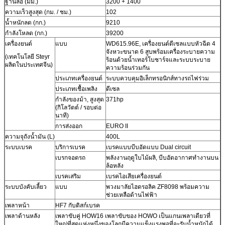
ฐานล้อ (มม.)
3200 + 1400
ความเร็วสูงสุด (กม. / ชม.)
102
น้ำหนักลด (กก.)
9210
กำลังโหลด (กก.)
39200
เครื่องยนต์
แบบ
WD615.96E, เครื่องยนต์ดีเซลแบบหัวฉีด 4
จังหวะขนาด 6 สูบพร้อมเครื่องระบายความ
(เทคโนโลยี Steyr
ร้อนด้วยน้ำเทอร์โบชาร์จและระบบระบาย
ผลิตในประเทศจีน)
ความร้อนร่วมกัน
ประเภทเครื่องยนต์
ระบบควบคุมอิเล็กทรอนิกส์ทางรถไฟร่วม
ประเภทเชื้อเพลิง
ดีเซล
กำลังของม้า, สูงสุด
371hp
(กิโลวัตต์ / รอบต่อ
นาที)
การส่งออก
EURO II
ความจุถังน้ำมัน (L)
400L
ระบบเบรค
บริการเบรค
เบรคแบบบีบอัดแบบ Dual circuit
เบรกจอดรถ
พลังงานฤดูใบไม้ผลิ, บีบอัดอากาศทำงานบน
ล้อหลัง
เบรคเสริม
เบรคไอเสียเครื่องยนต์
ระบบบังคับเลี้ยว
แบบ
พวงมาลัยไฮดรอลิค ZF8098 พร้อมความ
ช่วยเหลือด้านไฟฟ้า
เพลาหน้า
HF7 กับดิสก์เบรค
เพลาด้านหลัง
เพลาขับคู่ HOW16 เพลาขับของ HOWO เป็นแกนเพลาเดียวที่
ใหญ่ที่สุดแห่งหนึ่งของโลกมีความแข็งแรงพอที่จะรับน้ำหนักได้