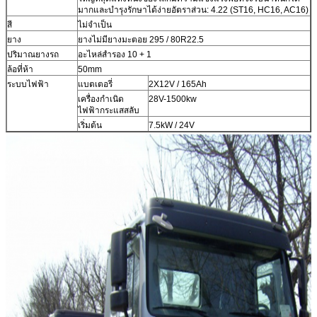
มากและบำรุงรักษาได้ง่ายอัตราส่วน: 4.22 (ST16, HC16, AC16)
สี
ไม่จำเป็น
ยาง
ยางไม่มียางมะตอย 295 / 80R22.5
ปริมาณยางรถ
อะไหล่สำรอง 10 + 1
ล้อที่ห้า
50mm
ระบบไฟฟ้า
แบตเตอรี่
2X12V / 165Ah
เครื่องกำเนิด
28V-1500kw
ไฟฟ้ากระแสสลับ
เริ่มต้น
7.5kW / 24V