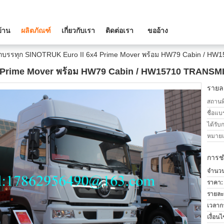
บ้าน
ผลิตภัณฑ์
เกี่ยวกับเรา
ติดต่อเรา
ขออ้าง
ถบรรทุก SINOTRUK Euro II 6x4 Prime Mover พร้อม HW79 Cabin / H
4 Prime Mover พร้อม HW79 Cabin / HW15710 TRANSM
รายละ
สถานที
ชื่อแบ
ได้รับ
หมายเล
การช
จำนวนสั
ราคา:
รายละ
เวลาก
เงื่อน