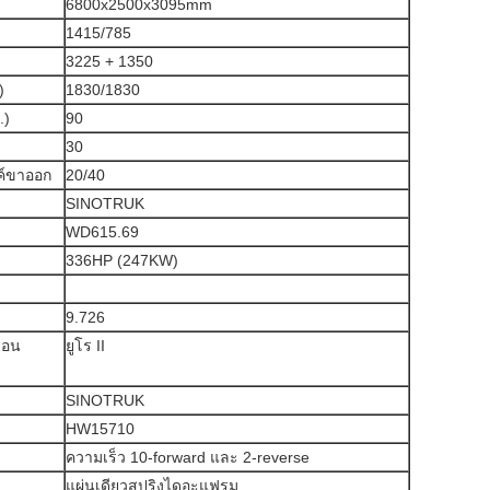
6800x2500x3095mm
1415/785
3225 + 1350
)
1830/1830
.)
90
30
รค์ขาออก
20/40
SINOTRUK
WD615.69
336HP (247KW)
9.726
ือน
ยูโร II
SINOTRUK
HW15710
ความเร็ว 10-forward และ 2-reverse
แผ่นเดียวสปริงไดอะแฟรม