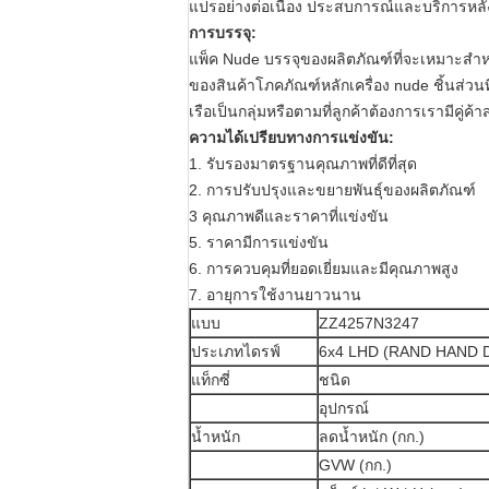
แปรอย่างต่อเนื่อง ประสบการณ์และบริการหลัง
การบรรจุ:
แพ็ค Nude บรรจุของผลิตภัณฑ์ที่จะเหมาะส
ของสินค้าโภคภัณฑ์หลักเครื่อง nude ชิ้นส่วน
เรือเป็นกลุ่มหรือตามที่ลูกค้าต้องการเรามีคู่ค้า
ความได้เปรียบทางการแข่งขัน:
1. รับรองมาตรฐานคุณภาพที่ดีที่สุด
2. การปรับปรุงและขยายพันธุ์ของผลิตภัณฑ์
3 คุณภาพดีและราคาที่แข่งขัน
5. ราคามีการแข่งขัน
6. การควบคุมที่ยอดเยี่ยมและมีคุณภาพสูง
7. อายุการใช้งานยาวนาน
แบบ
ZZ4257N3247
ประเภทไดรฟ์
6x4 LHD (RAND HAND DR
แท็กซี่
ชนิด
อุปกรณ์
น้ำหนัก
ลดน้ำหนัก (กก.)
GVW (กก.)