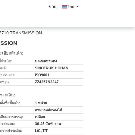
ขาย:
Thai
W15710 TRANSMISSION
ISSION
เอียดสินค้า:
่กำเนิด:
มณฑลซานตง
รนด์:
SINOTRUK HOHAN
การรับรอง:
ISO9001
ขรุ่น:
ZZ4257N3247
ำระเงิน:
่งซื้อขั้นต่ำ:
1 หน่วย
สามารถต่อรองได้
เอียดการบรรจุ:
เปลือย
ารส่งมอบ:
30-45 วันทำงาน
ไขการชำระเงิน:
L/C, T/T