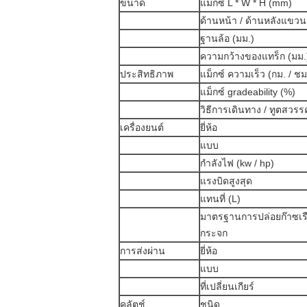
ขนาด
แม็กซ์ L * W * H (mm)
ด้านหน้า / ด้านหลังแขวน
ฐานล้อ (มม.)
ความกว้างของแทร็ก (มม.
ประสิทธิภาพ
แม็กซ์ ความเร็ว (กม. / ชม
แม็กซ์ gradeability (%)
วิธีการเดินทาง / ทูตสวร
เครื่องยนต์
ยี่ห้อ
แบบ
กำลังไฟ (kw / hp)
แรงบิดสูงสุด
แทนที่ (L)
มาตรฐานการปล่อยก๊าซเร
กระจก
การส่งผ่าน
ยี่ห้อ
แบบ
ที่เปลี่ยนเกียร์
คลัตช์
ชนิด