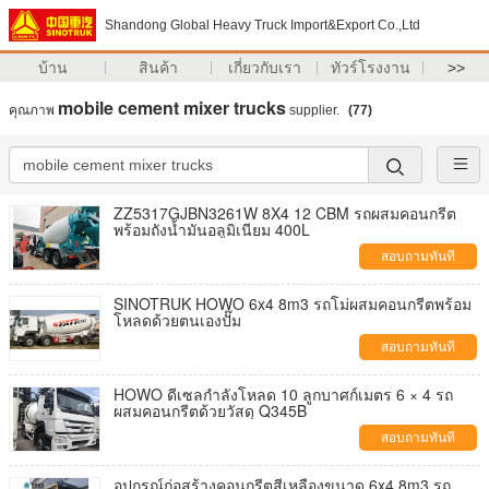
Shandong Global Heavy Truck Import&Export Co.,Ltd
บ้าน
สินค้า
เกี่ยวกับเรา
ทัวร์โรงงาน
>>
mobile cement mixer trucks
คุณภาพ
supplier.
(77)
ZZ5317GJBN3261W 8X4 12 CBM รถผสมคอนกรีต
พร้อมถังน้ำมันอลูมิเนียม 400L
สอบถามทันที
SINOTRUK HOWO 6x4 8m3 รถโม่ผสมคอนกรีตพร้อม
โหลดด้วยตนเองปั๊ม
สอบถามทันที
HOWO ดีเซลกำลังโหลด 10 ลูกบาศก์เมตร 6 × 4 รถ
ผสมคอนกรีตด้วยวัสดุ Q345B
สอบถามทันที
อุปกรณ์ก่อสร้างคอนกรีตสีเหลืองขนาด 6x4 8m3 รถ