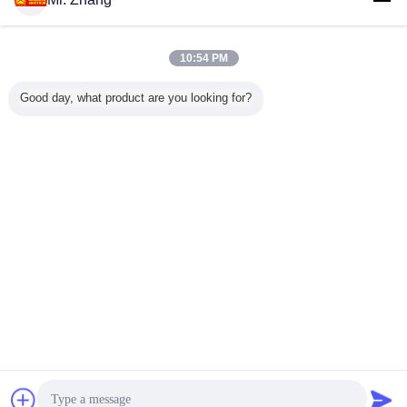
สอบถามทันที
อุปกรณ์ก่อสร้างคอนกรีตขนาด 8 ลิตร / 9m3 รถบรรทุก
ผสมคอนกรีตพร้อมปั๊ม
10:54 PM
สอบถามทันที
Good day, what product are you looking for?
3 / 8
เปลี่ยนภาษา
Thai
บ้าน
|
เกี่ยวกับเรา
|
ติดต่อเรา
|
แผนผังเว็บไซต์
|
Privacy Policy
สก์ท็อปดู
Copyright © 2018 - 2026 Shandong Global Heavy Truck Import&Export Co.,Ltd.
All rights reserved.
การพูดคุย
ขออ้าง