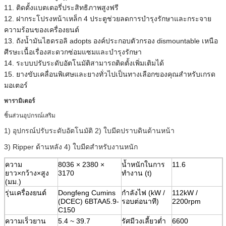
11. ติดตั้งแบตเตอรี่ประสิทธิภาพสูงฟรี
12. ฝากระโปรงหน้าเหล็ก 4 ประตูช่วยลดการบำรุงรักษาและกระจาย
ความร้อนของเครื่องยนต์
13. ถังน้ำมันไฮดรอลิ adopts องค์ประกอบตัวกรอง dismountable เหนือ
ศีรษะเนื้อเรื่องสะดวกซ่อมแซมและบำรุงรักษา
14. ระบบปรับระดับอัตโนมัติสามารถติดตั้งเพิ่มเติมได้
15. ยางขับเคลื่อนพิเศษและยางทั่วไปเป็นทางเลือกของคุณสำหรับเกรด
มอเตอร์
พารามิเตอร์
ชิ้นส่วนอุปกรณ์เสริม
1) อุปกรณ์ปรับระดับอัตโนมัติ 2) ใบมีดปราบดินด้านหน้า
3) Ripper ด้านหลัง 4) ใบมีดสำหรับงานหนัก
ความ
8036 × 2380 ×
น้ำหนักในการ
11.6
ยาว×กว้าง×สูง
3170
ทำงาน (t)
(มม.)
รุ่นเครื่องยนต์
Dongfeng Cumins
กำลังไฟ (kW /
112kW /
(DCEC) 6BTAA5.9-
รอบต่อนาที)
2200rpm
C150
ความเร็วยาน
5.4 ~ 39.7
รัศมีวงเลี้ยวต่ำ
6600