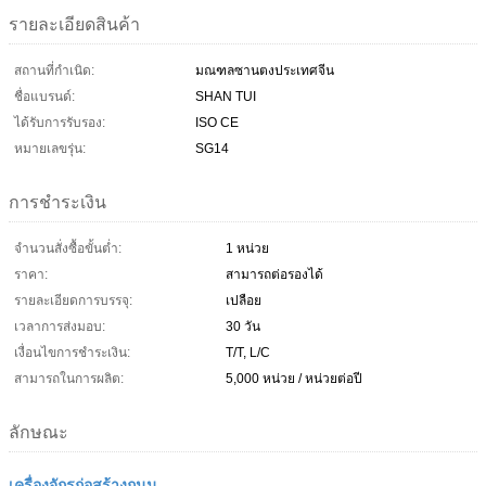
รายละเอียดสินค้า
สถานที่กำเนิด:
มณฑลซานตงประเทศจีน
ชื่อแบรนด์:
SHAN TUI
ได้รับการรับรอง:
ISO CE
หมายเลขรุ่น:
SG14
การชำระเงิน
จำนวนสั่งซื้อขั้นต่ำ:
1 หน่วย
ราคา:
สามารถต่อรองได้
รายละเอียดการบรรจุ:
เปลือย
เวลาการส่งมอบ:
30 วัน
เงื่อนไขการชำระเงิน:
T/T, L/C
สามารถในการผลิต:
5,000 หน่วย / หน่วยต่อปี
ลักษณะ
เครื่องจักรก่อสร้างถนน