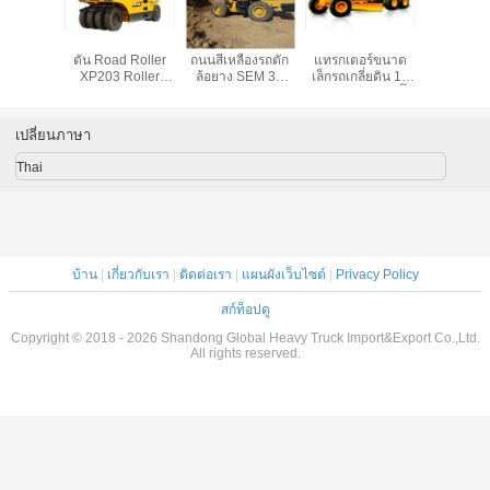
อัดดินลูก
เครื่องบดอัดดิน 20
เครื่องจักรก่อสร้าง
Shantui รถ
Shantui
ฮดรอลิก
ตัน Road Roller
ถนนสีเหลืองรถตัก
แทรกเตอร์ขนาด
Tractor 
20 ตัน
XP203 Roller
ล้อยาง SEM 3T
เล็กรถเกลี่ยดิน 12
เครื่องจัก
 140 Kw
Vibratory Light
SEM636D 2.5m³
ตัน 140HP เกียร์ปั๊ม
งานก่อสร
0mm
Vibratory
Bucket
ไฮดรอลิก 140HP
12 ตัน 
WP6G125E332
SG14
เกียร์ปั๊ม
เปลี่ยนภาษา
140HP 
Thai
บ้าน
|
เกี่ยวกับเรา
|
ติดต่อเรา
|
แผนผังเว็บไซต์
|
Privacy Policy
สก์ท็อปดู
Copyright © 2018 - 2026 Shandong Global Heavy Truck Import&Export Co.,Ltd.
All rights reserved.