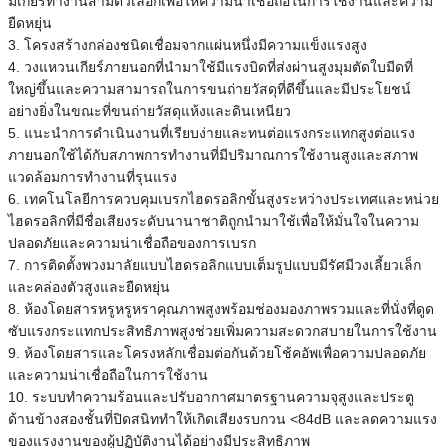
มีเกียร์ทำงานสามตัวเลือกเพื่อให้ความน่าเชื่อถือในการใช้งานและความ
ยืดหยุ่น
3. โครงสร้างกล่องชนิดเชื่อมจากแผ่นหนึ่งมีความแข็งแรงสูง
4. วงแหวนเกียร์ภายนอกที่นำมาใช้มีแรงบิดที่ส่งผ่านสูงมุมตัดใบมีดที่
ใหญ่ขึ้นและความสามารถในการขนถ่ายวัสดุที่ดีขึ้นและมีประโยชน์
อย่างยิ่งในขณะที่ขนถ่ายวัสดุแห้งและดินเหนียว
5. แนะนำการดำเนินงานที่เรียบง่ายและทนต่อแรงกระแทกสูงต่อแรง
ภายนอกใช้ได้กับสภาพการทำงานที่มีปริมาณการใช้งานสูงและสภาพ
แวดล้อมการทำงานที่รุนแรง
6. เทคโนโลยีการควบคุมเบรกไฮดรอลิกขั้นสูงระหว่างประเทศและหน่วย
ไฮดรอลิกที่มีชื่อเสียงระดับนานาชาติถูกนำมาใช้เพื่อให้มั่นใจในความ
ปลอดภัยและความน่าเชื่อถือของการเบรก
7. การติดตั้งพวงมาลัยแบบไฮดรอลิกแบบเต็มรูปแบบมีรัศมีวงเลี้ยวเล็ก
และคล่องตัวสูงและยืดหยุ่น
8. ห้องโดยสารหรูหรูหราคุณภาพสูงพร้อมช่องมองภาพรวมและที่นั่งที่ดูด
ซับแรงกระแทกประสิทธิภาพสูงช่วยเพิ่มความสะดวกสบายในการใช้งาน
9. ห้องโดยสารและโครงหลักเชื่อมต่อกันด้วยโช้คอัพเพื่อความปลอดภัย
และความน่าเชื่อถือในการใช้งาน
10. ระบบทำความร้อนและปรับอากาศมาตรฐานความจุสูงและประตู
ด้านข้างสองชั้นที่ปิดสนิททำให้เกิดเสียงรบกวน <84dB และลดความแรง
ของแรงงานของผู้ปฏิบัติงานได้อย่างมีประสิทธิภาพ