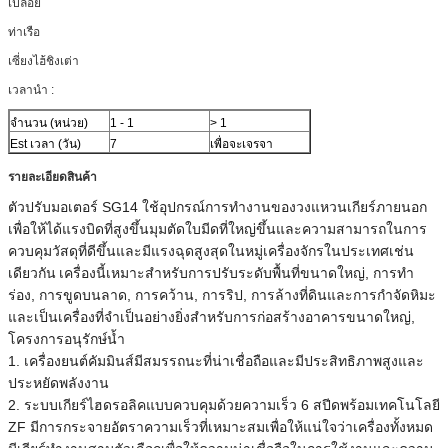
เปลือย
ท่าเรือ
เซี่ยงไฮ้ชิงเต่า
เวลานำ :
จำนวน (หน่วย)
1 - 1
> 1
Est เวลา (วัน)
7
เพื่อจะเจรจา
รายละเอียดสินค้า
ตัวปรับมอเตอร์ SG14 ใช้อุปกรณ์การทำงานของวงแหวนเกียร์ภายนอก
เพื่อให้ได้แรงบิดที่สูงขึ้นมุมตัดใบมีดที่ใหญ่ขึ้นและความสามารถในการ
ควบคุมวัสดุที่ดีขึ้นและมีแรงฉุดสูงสุดในหมู่เครื่องจักรในประเทศเช่น
เดียวกัน
เครื่องนี้เหมาะสำหรับการปรับระดับพื้นที่ขนาดใหญ่, การทำ
ร่อง, การขูดบนลาด, การคว้าน, การริป, การล้างที่ดินและการกำจัดหิมะ
และเป็นเครื่องที่จำเป็นอย่างยิ่งสำหรับการก่อสร้างอาคารขนาดใหญ่,
โครงการอนุรักษ์น้ำ
1. เครื่องยนต์คัมมินส์มีสมรรถนะที่น่าเชื่อถือและมีประสิทธิภาพสูงและ
ประหยัดพลังงาน
2. ระบบเกียร์ไฮดรอลิคแบบควบคุมด้วยความเร็ว 6 สปีดพร้อมเทคโนโลยี
ZF มีการกระจายอัตราความเร็วที่เหมาะสมเพื่อให้แน่ใจว่าเครื่องทั้งหมด