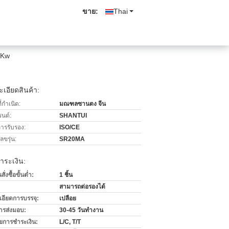
ขาย:
Thai
0Kw
เอียดสินค้า:
่กำเนิด:
มณฑลซานตง จีน
รนด์:
SHANTUI
การรับรอง:
ISO/CE
ขรุ่น:
SR20MA
ำระเงิน:
่งซื้อขั้นต่ำ:
1 ชิ้น
สามารถต่อรองได้
เอียดการบรรจุ:
เปลือย
ารส่งมอบ:
30-45 วันทำงาน
ไขการชำระเงิน:
L/C, T/T