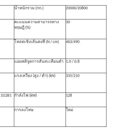
น้ำหนักรวม (กก.)
20000/20800
คะแนนความสามารถทาง
30
ทฤษฎี (%)
โหลดเชิงเส้นคงที่ (N / cm)
463/490
แอมพลิจูดการสั่นสะเทือนต่ำ
1.0 / 0.8
แรงเหวี่ยง (สูง / ต่ำ) (kN)
335/210
5.1G2B1
กำลังไฟ (kW)
128
การลงโทษ
ใหม่