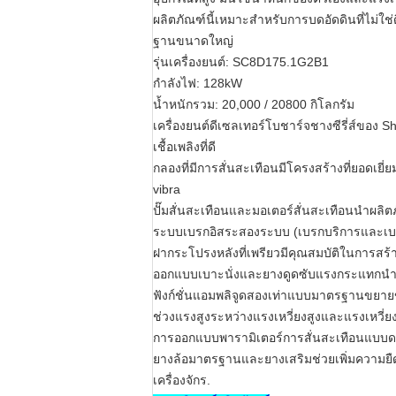
ผลิตภัณฑ์นี้เหมาะสำหรับการบดอัดดินที่ไม่
ฐานขนาดใหญ่
รุ่นเครื่องยนต์: SC8D175.1G2B1
กำลังไฟ: 128kW
น้ำหนักรวม: 20,000 / 20800 กิโลกรัม
เครื่องยนต์ดีเซลเทอร์โบชาร์จชางซีรี่ส์ของ 
เชื้อเพลิงที่ดี
กลองที่มีการสั่นสะเทือนมีโครงสร้างที่ยอดเยี
vibra
ปั๊มสั่นสะเทือนและมอเตอร์สั่นสะเทือนนำผลิ
ระบบเบรกอิสระสองระบบ (เบรกบริการและเบรกจ
ฝากระโปรงหลังที่เพรียวมีคุณสมบัติในการ
ออกแบบเบาะนั่งและยางดูดซับแรงกระแทกนำเ
ฟังก์ชั่นแอมพลิจูดสองเท่าแบบมาตรฐานขยา
ช่วงแรงสูงระหว่างแรงเหวี่ยงสูงและแรงเหว
การออกแบบพารามิเตอร์การสั่นสะเทือนแบบ
ยางล้อมาตรฐานและยางเสริมช่วยเพิ่มความย
เครื่องจักร.