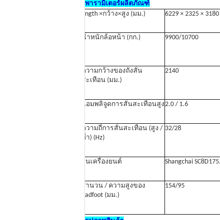
พารามิเตอร์ผลิตภัณฑ์
ength ×กว้าง×สูง (มม.)
6229 × 2325 × 3180
น้ำหนักล้อหน้า (กก.)
9900/10700
ความกว้างของถังสั่น
2140
สะเทือน (มม.)
แอมพลิจูดการสั่นสะเทือนสูง
2.0 / 1.6
ความถี่การสั่นสะเทือน (สูง /
32/28
ต่ำ) (Hz)
รุ่นเครื่องยนต์
Shangchai SC8D17
จำนวน / ความสูงของ
154/95
padfoot (มม.)