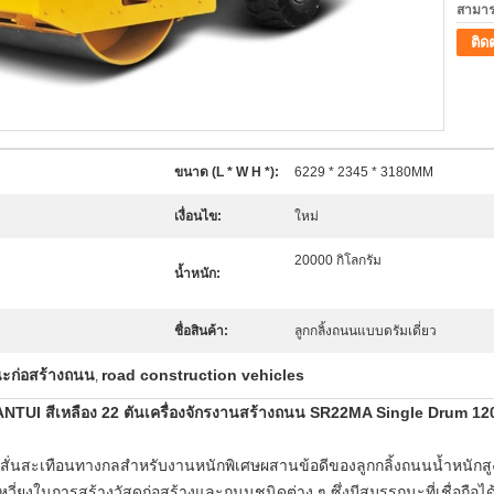
สามาร
ติด
ขนาด (L * W H *):
6229 * 2345 * 3180MM
เงื่อนไข:
ใหม่
20000 กิโลกรัม
น้ำหนัก:
ชื่อสินค้า:
ลูกกลิ้งถนนแบบดรัมเดี่ยว
ะก่อสร้างถนน
road construction vehicles
,
NTUI สีเหลือง 22 ตันเครื่องจักรงานสร้างถนน SR22MA Single Drum 1
สะเทือนทางกลสำหรับงานหนักพิเศษผสานข้อดีของลูกกลิ้งถนนน้ำหนักสูงใ
ี่ยงในการสร้างวัสดุก่อสร้างและถนนชนิดต่าง ๆ ซึ่งมีสมรรถนะที่เชื่อถือได้