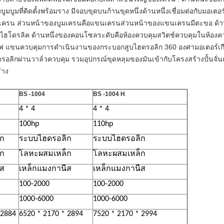
บูมบูมที่ติดตั้งพร้อมราง
มีจอบขุดบนก้านขุดหนึ่งด้านหนึ่งเชื่อมต่อกับมอเต
มเครน
ส่วนหน้าของบูมเครนคือแขนเครนส่วนหน้าของแขนเครนมีตะขอ
ด้
อไฮโดรลิค
ด้านหนึ่งของคอนโซลระดับคือห้องควบคุมสวิตช์ควบคุมในห้อง
ฟ
แขนควบคุมการดำเนินงานของกระบอกสูบไฮดรอลิก 360 องศามอเตอร์เกีย
รอลิกผ่านวาล์วควบคุม
รวมอุปกรณ์ขุดหลุมของมันเข้ากับโครงสร้างปั้นจั่
้าง
BS
-1004
BS
-1004
H
4 * 4
4 * 4
100hp
110hp
ิก
ระบบไฮดรอลิก
ระบบไฮดรอลิก
็ก
โลหะผสมเหล็ก
โลหะผสมเหล็ก
ีส
เหล็กแมงกานีส
เหล็กแมงกานีส
100-2000
100-2000
1000-6000
1000-6000
 2884
6520 * 2170 * 2894
7520 * 2170 * 2994