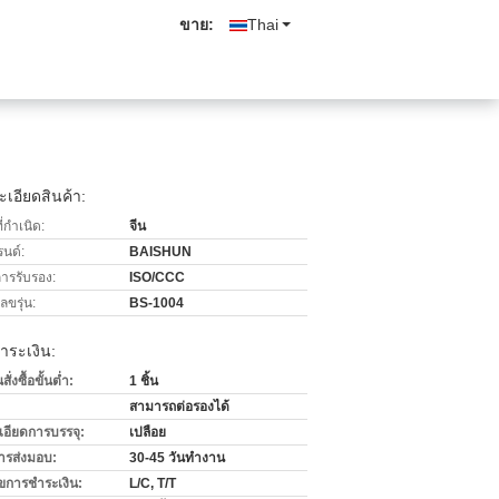
ขาย:
Thai
เอียดสินค้า:
่กำเนิด:
จีน
รนด์:
BAISHUN
การรับรอง:
ISO/CCC
ขรุ่น:
BS-1004
ำระเงิน:
่งซื้อขั้นต่ำ:
1 ชิ้น
สามารถต่อรองได้
เอียดการบรรจุ:
เปลือย
ารส่งมอบ:
30-45 วันทำงาน
ไขการชำระเงิน:
L/C, T/T