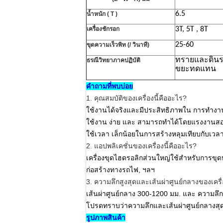
6.5
น้ำหนัก (
T
)
เครื่องชักรอก
3T,
5T
,
8T
25-60
ขุดความเร็วพิท (/ วินาที)
ทรายและดินรว
ธรณีวิทยาภาคปฏิบัติ
ขยะทดแทน
คำถามที่พบบ่อย
1. คุณสมบัติของเครื่องนี้คืออะไร?
ใช้งานได้จริงและมีประสิทธิภาพใน
การทำงาน
ใช้งาน
ง่าย
และ
สามารถทำได้โดยแรงงานสองค
ใช้เวลา
เล็กน้อยในการสร้างหลุมเทียบกับเวลาท
2. แอปพลิเคชั่นของเครื่องนี้คืออะไร?
เครื่องขุดไฮดรอลิกส่วนใหญ่ใช้สำหรับการขุ
ก่อสร้างทางรถไฟ, ฯลฯ
3. ความลึกสูงสุดและเส้นผ่าศูนย์กลางของเครื่
เส้นผ่าศูนย์กลาง 300-1200 มม. และ
ความลึก
โปรดทราบว่าความลึกและเส้นผ่าศูนย์กลางสุดท
รูปภาพสินค้า