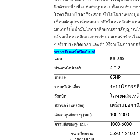
อีกด้านหนึ่งเชื่อมต่อกับบูมเครนทั้งสองด้านของ
โรตารี่แบบโรตารี่จะสอดเข้าไปในรางของบู
เชื่อมต่ออุปกรณ์ทดสอบขายึดไฮดรอลิกผ่านท่
มอเตอร์ปั๊มน้ำมันไฮดรอลิกผ่านสายสัญญาณไ
อร์รอกไฮดรอลิกแรงยกกว้านมอเตอร์กว้านไฮด
ๆ ช่วยประหยัดเวลาและค่าใช้จ่ายในการก่อสร
พารามิเตอร์ผลิตภัณฑ์
แบบ
BS
-850
4 * 2
ประเภทไดร์เวอร์
85HP
อำนาจ
ระบบไฮดรอล
ระบบบังคับเลี้ยว
โลหะผสมเหล
วัสดุบิต
เหล็กแมงกาน
สว่านคว้านท่อวัสดุ
100-2000
เส้นผ่าศูนย์กลางรู (มม.)
1000-6000
ความลึกของรู (
มม.
)
5520 * 2100 *
ขนาดโดยรวม
(L * W * H) มม