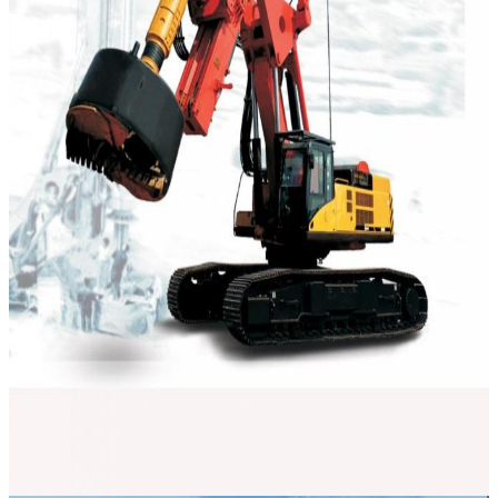
ฝากข้อความ
เราจะโทรกลับหาคุณเร็ว ๆ นี้!
เสนอ