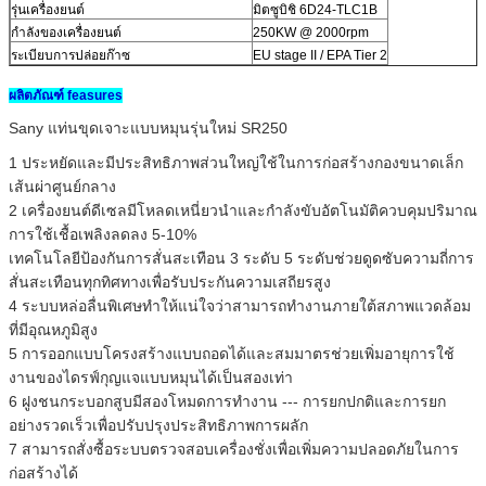
รุ่นเครื่องยนต์
มิตซูบิชิ 6D24-TLC1B
กำลังของเครื่องยนต์
250KW @ 2000rpm
ระเบียบการปล่อยก๊าซ
EU stage II / EPA Tier 2
ผลิตภัณฑ์ feasures
Sany แท่นขุดเจาะแบบหมุนรุ่นใหม่ SR250
1 ประหยัดและมีประสิทธิภาพส่วนใหญ่ใช้ในการก่อสร้างกองขนาดเล็ก
เส้นผ่าศูนย์กลาง
2 เครื่องยนต์ดีเซลมีโหลดเหนี่ยวนำและกำลังขับอัตโนมัติควบคุมปริมาณ
การใช้เชื้อเพลิงลดลง 5-10%
เทคโนโลยีป้องกันการสั่นสะเทือน 3 ระดับ 5 ระดับช่วยดูดซับความถี่การ
สั่นสะเทือนทุกทิศทางเพื่อรับประกันความเสถียรสูง
4 ระบบหล่อลื่นพิเศษทำให้แน่ใจว่าสามารถทำงานภายใต้สภาพแวดล้อม
ที่มีอุณหภูมิสูง
5 การออกแบบโครงสร้างแบบถอดได้และสมมาตรช่วยเพิ่มอายุการใช้
งานของไดรฟ์กุญแจแบบหมุนได้เป็นสองเท่า
6 ฝูงชนกระบอกสูบมีสองโหมดการทำงาน --- การยกปกติและการยก
อย่างรวดเร็วเพื่อปรับปรุงประสิทธิภาพการผลัก
7 สามารถสั่งซื้อระบบตรวจสอบเครื่องชั่งเพื่อเพิ่มความปลอดภัยในการ
ก่อสร้างได้