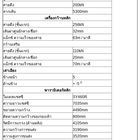
สายดึง
200kN
ลากเส้น
5300mm
เครื่องกว้านหลัก
สายดึง (ชั้นแรก)
256kN
เส้นผ่าศูนย์กลางเชือก
32mm
แม็กซ์ ความเร็วของสาย
63m / นาที
กว้านเสริม
สายดึง (ชั้นแรก)
110kN
เส้นผ่าศูนย์กลางเชือก
20mm
แม็กซ์ ความเร็วของสาย
70m / นาที
เสาเอียง
.
ข้างหน้า
5
0
ด้านข้าง
+ -5
พารามิเตอร์หลัก
โมเดลแชสซี
SY460R
ความยาวแชสซี
7035mm
ขยายความกว้าง
4490mm
ติดตามความกว้างของรองเท้า
800mm
รัศมีการแกว่ง (ด้านหลัง)
4105mm
ความกว้างการขนส่ง
3190mm
ความสูงการขนส่ง
3520mm