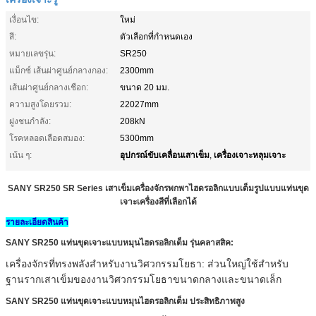
เงื่อนไข:
ใหม่
สี:
ตัวเลือกที่กำหนดเอง
หมายเลขรุ่น:
SR250
แม็กซ์ เส้นผ่าศูนย์กลางกอง:
2300mm
เส้นผ่าศูนย์กลางเชือก:
ขนาด 20 มม.
ความสูงโดยรวม:
22027mm
ฝูงชนกำลัง:
208kN
โรคหลอดเลือดสมอง:
5300mm
อุปกรณ์ขับเคลื่อนเสาเข็ม
เครื่องเจาะหลุมเจาะ
เน้น ๆ:
,
SANY SR250 SR Series เสาเข็มเครื่องจักรพกพาไฮดรอลิกแบบเต็มรูปแบบแท่นขุด
เจาะเครื่องสีที่เลือกได้
รายละเอียดสินค้า
SANY SR250 แท่นขุดเจาะแบบหมุนไฮดรอลิกเต็ม
รุ่นคลาสสิค:
เครื่องจักรที่ทรงพลังสำหรับงานวิศวกรรมโยธา: ส่วนใหญ่ใช้สำหรับ
ฐานรากเสาเข็มของงานวิศวกรรมโยธาขนาดกลางและขนาดเล็ก
SANY SR250 แท่นขุดเจาะแบบหมุนไฮดรอลิกเต็ม
ประสิทธิภาพสูง