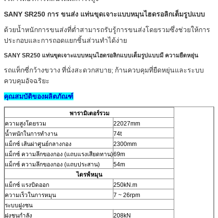
SANY SR250 การ
ขนส่ง
แท่นขุดเจาะแบบหมุนไฮดรอลิกเต็มรูปแบบ
ด้วยน้ำหนักการขนส่งที่ต่ำสามารถรับรู้การขนส่งโดยรวมซึ่งช่วยให้การ
ประกอบและการถอดแยกชิ้นส่วนทำได้ง่าย
SANY SR250 แท่นขุดเจาะแบบหมุนไฮดรอลิกแบบเต็มรูปแบบมี
ความยืดหยุ่น
รถแท็กซี่กว้างขวาง
ที่นั่งสะดวกสบาย;
ก้านควบคุมที่ยืดหยุ่นและระบบ
ควบคุมอัจฉริยะ
คุณสมบัติของผลิตภัณฑ์
พารามิเตอร์รวม
ความสูงโดยรวม
22027mm
น้ำหนักในการทำงาน
74t
แม็กซ์ เส้นผ่าศูนย์กลางกอง
2300mm
แม็กซ์ ความลึกของกอง (แถบแรงเสียดทาน)
69m
แม็กซ์ ความลึกของกอง (แถบประสาน)
54m
ไดรฟ์หมุน
แม็กซ์ แรงบิดออก
250kN.m
ความเร็วในการหมุน
7 ~ 26rpm
ระบบฝูงชน
ฝูงชนกำลัง
208kN