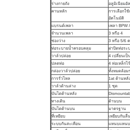
ร่างกายถัง
อลูมิเนียมอั
คานหลัก
การเลือกใช้
อัตโนมัติ
แบรนด์เพลา
เพลา BPW /
จำนวนเพลา
3 หรือ 4
ช่องว่าง
3 หรือ 5/6
ท่อระบายน้ำครอบคลุม
ฝาปิดท่อระ
วาล์วปล่อย
4 เปลี่ยนเป็
ปลดท่อ
4 ท่อเหล็กไร
กล่องวาล์วปล่อย
ทั้งหมดล้อม
การรั่วไหล
1at ด้านหลั
วาล์วด้านล่าง
1 ชุด
บันไดด้านหลัง
Dismountab
ทางเดิน
ด้านบน
บันไดด้านบน
มาตรฐาน
ที่เหยียบ
เหยียบกันลื่
ระบบกันสะเทือน
แหนบแหนบ