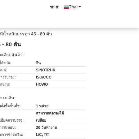
ขาย:
Thai
มีน้ำหนักบรรทุก 45 - 80 ตัน
 - 80 ตัน
เอียดสินค้า:
่กำเนิด:
จีน
รนด์:
SINOTRUK
การรับรอง:
ISO/CCC
ขรุ่น:
HOWO
ำระเงิน:
่งซื้อขั้นต่ำ:
1 หน่วย
สามารถต่อรองได้
เอียดการบรรจุ:
เปลือย
ารส่งมอบ:
20 วันทำงาน
ไขการชำระเงิน:
L/C, T/T