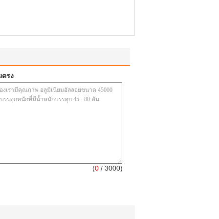
ยตรง
(
0
/ 3000)