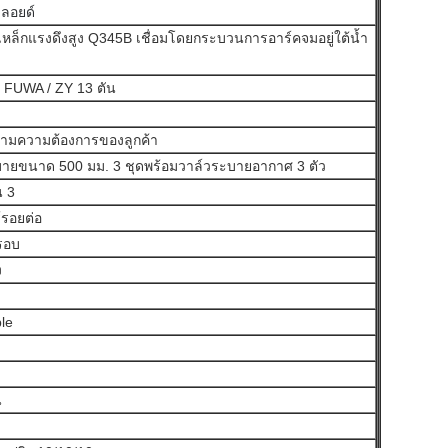
ลลอยด์
เหล็กแรงดึงสูง Q345B เชื่อมโดยกระบวนการอาร์คจมอยู่ใต้น้ำ
 FUWA / ZY 13 ตัน
 ตามความต้องการของลูกค้า
บายขนาด 500 มม. 3 ชุดพร้อมวาล์วระบายอากาศ 3 ตัว
น 3
้รอยต่อ
รอบ
ง
le
น