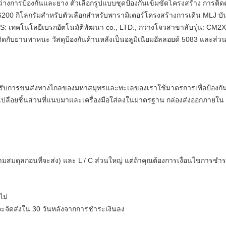
หว่างการป้องกันและยาง
ตัวเลือกรูปแบบชุดป้องกันเข็มขัดโครงสร้าง
การติดต
้ง 6200 กิโลกรัมสำหรับตัวเลือกสำหรับพารามิเตอร์โครงสร้างการเดิน MLJ 
: เทคโนโลยีเบรกอัตโนมัติพัฒนา co., LTD., กว่างโจวสาขาลับรุ่น: CM2XL - 4
ยึดติดกับยานพาหนะ วัสดุป้องกันด้านหลังเป็นอลูมิเนียมอัลลอยด์ 5083 และส
หรับการขนส่งทางไกลของมหาสมุทรและทะเลของเราใช้มาตรการเพื่อป้องก
กเปลือยชิ้นส่วนที่แนบมาและเครื่องมือใส่ลงในมาตรฐาน กล่องส่งออกภายใน 
สมดุลก่อนที่จะส่ง) และ L / C ส่วนใหญ่
แต่ถ้าคุณต้องการเงื่อนไขการชำระ
ไม่
าจะจัดส่งใน 30 วันหลังจากการชำระเงินลง