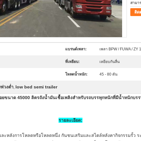
สามาร
ติด
แบรนด์เพลา:
เพลา BPW / FUWA / ZY 1
ที่เหยียบ:
เหยียบกันลื่น
โหลดน้ำหนัก:
45 - 80 ตัน
งพ่วงต่ำ
low bed semi trailer
,
ลอยขนาด 45000 ลิตรถังน้ำมันเชื้อเพลิงสำหรับรถบรรทุกหนักที่มีน้ำหนักบรรท
รายละเอียด:
นและหลังการโหลดหรือโหลดหนึ่ง
กันชนเสริมและสไตล์หลังคากิจกรรมรั้ว
ร