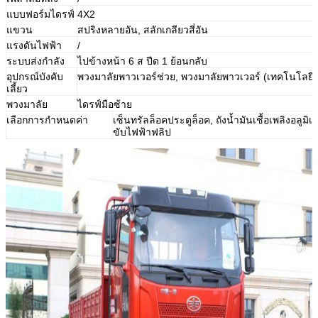
แบบฟอร์มไดรฟ์
4X2
แขวน
สปริงหลายอัน, สลักเกลียวสี่อัน
แรงดันไฟฟ้า
/
ระบบส่งกำลัง
ไปข้างหน้า
6 ส
ปีด 1 ย้อนกลับ
อุปกรณ์บังคับ
พวงมาลัยพาวเวอร์ช่วย,
พวงมาลัยพาวเวอร์ (เทคโนโลยี
เลี้ยว
พวงมาลัย
ไดรฟ์มือซ้าย
เลือกการกำหนดค่า
เซ็นทรัลล็อคประตูล็อค, ถังน้ำมันเชื้อเพลิงอลูมิเ
ขับไฟฟ้าฟลิป