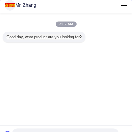
Mr. Zhang
บรรทุกสินค้าหนัก
มากกว่า
2:02 AM
Good day, what product are you looking for?
กขนาดเบา
FAW Tiger - V 11 -
Howo 30 Tons
ดีเซลเชื้อเพลิงตู้
Sinotru
2 5 ตัน
20 Ton 4 * 2 รถ
6X4 Heavy Duty
คอนเทนเนอร์รถ
6X4 รถบ
แดง Euro
บรรทุกสินค้าขนาด
Van Van Euro II
บรรทุกสินค้าหนัก
สินค้าหนัก
อดภัยสูง
ใหญ่ / ยานพาหนะ
มาตรฐานการปล่อย
4x2 ความเร็วสูงสุด
มาตรฐานก
ขนส่งในเชิง
371hp
96 กม. / ชม
ไอเสีย 21
พาณิชย์
เปลี่ยนภาษา
Thai
บ้าน
|
เกี่ยวกับเรา
|
ติดต่อเรา
|
แผนผังเว็บไซต์
|
Privacy Policy
สก์ท็อปดู
Copyright © 2018 - 2026 Shandong Global Heavy Truck Import&Export Co.,Ltd.
All rights reserved.