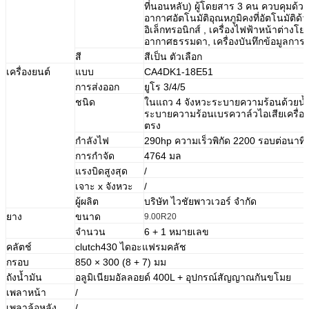
ที่นอนหลับ) ผู้โดยสาร 3 คน
ควบคุมด้ว
อากาศอัตโนมัติอุณหภูมิคงที่อัตโนมัติด
อิเล็กทรอนิกส์
,
เครื่องไฟฟ้าหน้าต่างโยก
อากาศธรรมดา, เครื่องบันทึกข้อมูลการ
สี
สีเป็น
ตัวเลือก
เครื่องยนต์
แบบ
CA4DK1-18E51
การส่งออก
ยูโร 3/4/5
ชนิด
ในแถว 4 จังหวะระบายความร้อนด้วยน้ำ
ระบายความร้อนเบรควาล์วไอเสียเครื่อง
ตรง
กำลังไฟ
290hp ความเร็วพิกัด 2200 รอบต่อนาที
การกำจัด
4764
มล
แรงบิดสูงสุด
/
เจาะ x จังหวะ
/
ผู้ผลิต
บริษัท ไวชัยพาวเวอร์ จำกัด
ยาง
ขนาด
9.00R20
จำนวน
6 + 1 หมายเลข
คลัตช์
clutch430 ไดอะแฟรมคลัช
กรอบ
850
×
300 (8 + 7) มม
ถังน้ำมัน
อลูมิเนียมอัลลอยด์ 400L + อุปกรณ์สัญญาณกันขโมย
เพลาหน้า
/
เพลาล้อหลัง
/