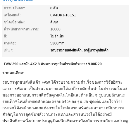
ความจุโหลด::
8 ตัน
เครื่องยนต์::
CA4DK1-18E51
ชนิดเชื้อเพลิง:
ดีเซล
น้ำหนักยานพาหนะรวม:
16000
สี:
ไม่จำเป็น
ฐานล้อ::
5300mm
รถบรรทุกขนส่งสินค้า
รถตู้บรรทุกสินค้า
เน้น ๆ:
,
FAW 290 แรงม้า 4X2 8 ตันรถบรรทุกสินค้าหนักด้วยยาง 9.00R20
รายละเอียด:
รถบรรทุกขนส่งสินค้า FAW ได้รวบรวมความสำเร็จของการวิจัยอิสระ
และการพัฒนาเป็นจำนวนมากและได้มาถึงระดับชั้นนำในประเทศในแง่
ของการออกแบบการผลิตวัสดุเทคโนโลยีและด้านอื่น ๆ รูปแบบลักษณะ
รถแท็กซี่ใหม่สืบทอดลักษณะครอบครัวของ รุ่น J5 ชุดเต็มและใจกว้าง
กระจกโค้งหน้าต่างตกแต่งภายในใหม่แดชบอร์ดอ่อนสามารถมีบทบาท
สำคัญในการดูดซับพลังงานกระแทกและสารหน่วงไฟได้อย่างมี
ประสิทธิภาพนั่งสบายประตูคู่ปิดผนึกเพิ่มคานป้องกันการชนกันของประตู