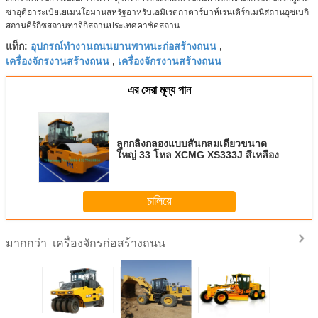
ซาอุดีอาระเบียเยเมนโอมานสหรัฐอาหรับเอมิเรตกาตาร์บาห์เรนเติร์กเมนิสถานอุซเบกิ
สถานคีร์กีซสถานทาจิกิสถานประเทศคาซัคสถาน
อุปกรณ์ทำงานถนนยานพาหนะก่อสร้างถนน
แท็ก:
,
เครื่องจักรงานสร้างถนน
เครื่องจักรงานสร้างถนน
,
এর সেরা মূল্য পান
ลูกกลิ้งกลองแบบสั่นกลมเดี่ยวขนาด
ใหญ่ 33 โหล XCMG XS333J สีเหลือง
চালিয়ে
เครื่องจักรก่อสร้างถนน
มากกว่า