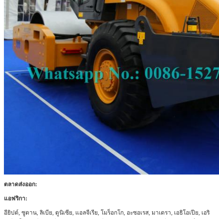
เสนอ
ตลาดส่งออก:
แอฟริกา:
อียิปต์, ซูดาน, ลิเบีย, ตูนิเซีย, แอลจีเรีย, โมร็อกโก, อะซอเรส, มาเดรา, เอธิโอเปีย, เอริ