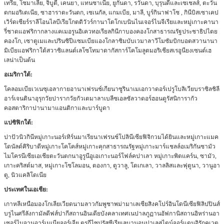
เทรีย, โซมาเลีย, จิบูตี, เคนยา, แทนซาเนีย, ยูกันดา, รวันดา, บุรุนดีและเซเชลส์, ตะวัน
ตกมอริเตเนีย, ซาฮาราตะวันตก, เซเนกัล, แกมเบีย, มาลี, บูร์กินาฟาโซ , กินีบิสเซาเคป
เวิร์ดเซียร์ราลีโอนไลบีเรียโกตดิวัวร์กานาโตโกเบนินไนเจอร์ไนจีเรียและหมู่เกาะคานา
รี่ชาดแอฟริกากลางแคเมอรูนอิเควทอเรียลกินีกาบองคองโกสาธารณรัฐประชาธิปไตย
คองโก, เซาตูเมและปรินซิปีแซมเบียแองโกลาซิมบับเวมาลาวีโมซัมบิกบอตสวานานา
มิเบียแอฟริกาใต้สวาซิแลนด์เลโซโทมาดากัสการ์โคโมลูตมอริเชียสเรอูนียงเซนต์เฮ
เลน่าเป็นต้น
อเมริกาใต้:
โคลอมเบียเวเนซุเอลากายอานาเฟรนช์เกียนาซูรินาเมเอกวาดอร์เปรูโบลิเวียบราซิลชิลี
อาร์เจนตินาอุรุกวัยปารากวัยกัวเตมาลาเบลีซเอลซัลวาดอร์ฮอนดูรัสนิการากัว
คอสตาริกาปานามาแอนติกาและบาร์บูดา
แปซิฟิกใต้:
ปาปัวนิวกินีหมู่เกาะนอร์เทิร์นมาเรียนาเฟรนช์โปลินีเซียฟิจิกวมได้ยินและหมู่เกาะแมค
โดนัลด์คิริบาตีหมู่เกาะโคโคส์หมู่เกาะคุกสาธารณรัฐหมู่เกาะมาร์แชลล์อเมริกันซามัว
ไมโครนีเซียเอเชียตะวันตกนาอูรูนีอูเอเกาะนอร์โฟล์คปาเลา หมู่เกาะพิตแคร์น, ซามัว,
เกาะคริสต์มาส, หมู่เกาะโซโลมอน, ตองกา, ตูวาลู, โตเกเลา, วาลลิสและฟุตูนา, วานูอา
ตู, นิวแคลิโดเนีย
ประเทศในเอเชีย:
เกาหลีเหนือมองโกเลียเวียดนามลาวกัมพูชาพม่ามาเลเซียสิงคโปร์อินโดนีเซียฟิลิปปินส์
บรูไนศรีลังกามัลดีฟส์ปากีสถานอินเดียบังคลาเทศเนปาลภูฏานอัฟกานิสถานอิหร่านอา
เซอร์ไบจานอาร์เมเนียจอร์เจีย ตุรกีไซปรัสซีเรียเลบานอนปาเลสไตน์จอร์แดนอิรักคูเวต