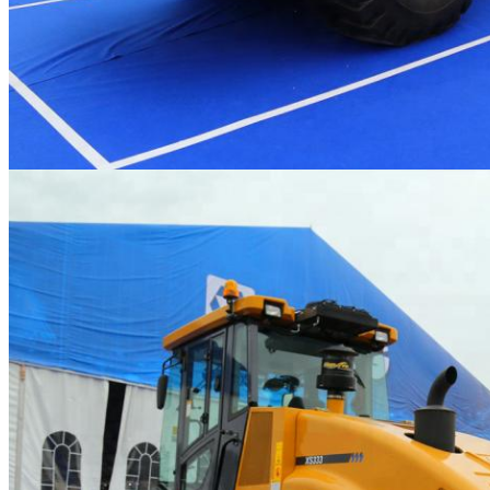
ฝากข้อความ
เราจะโทรกลับหาคุณเร็ว ๆ น