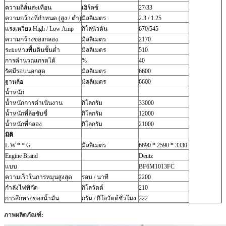
ความถี่สั่นสะเทือน
เฮิร์ตซ์
27/33
ความกว้างที่กำหนด (สูง / ต่ำ)
มิลลิเมตร
2.3 / 1.25
แรงเหวี่ยง High / Low Amp
กิโลนิวตัน
670/545
ความกว้างของกลอง
มิลลิเมตร
2170
ระยะห่างพื้นดินขั้นต่ำ
มิลลิเมตร
510
การคำนวณเกรดได้
%
40
รัศมีรอบนอกสุด
มิลลิเมตร
6600
ฐานล้อ
มิลลิเมตร
6600
น้ำหนัก
น้ำหนักการดำเนินงาน
กิโลกรัม
33000
น้ำหนักที่ล้อขับขี่
กิโลกรัม
12000
น้ำหนักที่กลอง
กิโลกรัม
21000
มิติ
L W * * G
มิลลิเมตร
6690 * 2590 * 3330
Engine Brand
Deutz
แบบ
BF6M1013FC
ความเร็วในการหมุนสูงสุด
รอบ / นาที
2200
กำลังไฟพิกัด
กิโลวัตต์
210
การสึกหรอของน้ำมัน
กรัม / กิโลวัตต์ชั่วโมง·
222
ภาพผลิตภัณฑ์: