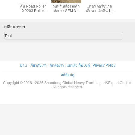
ัดดิน 20
เครื่องจักรก่อสร้าง
Shantui รถ
Shantui Mini
135HP มอเ
Roller
ถนนสีเหลืองรถตัก
แทรกเตอร์ขนาด
Tractor Grader
Grader Scar
oller
ล้อยาง SEM 3T
เล็กรถเกลี่ยดิน 12
เครื่องจักรสำหรับ
GR135 ด้วย
 Light
SEM636D 2.5m³
ตัน 140HP เกียร์ปั๊ม
งานก่อสร้างถนน
และ Ripper 
ory
Bucket
ไฮดรอลิก 140HP
12 ตัน 140HP
2380 * 30
WP6G125E332
SG14
เกียร์ปั๊มไฮดรอลิก
เปลี่ยนภาษา
140HP SG14
Thai
บ้าน
|
เกี่ยวกับเรา
|
ติดต่อเรา
|
แผนผังเว็บไซต์
|
Privacy Policy
สก์ท็อปดู
Copyright © 2018 - 2026 Shandong Global Heavy Truck Import&Export Co.,Ltd.
All rights reserved.