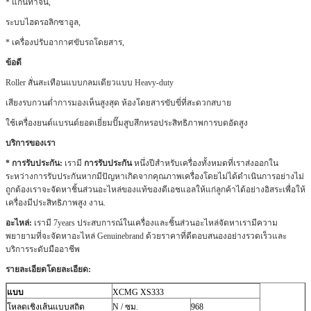
* แกนทำจีน,
ระบบไฮดรอลิกซาอูล,
* เครื่องปรับอากาศขับรถโดยสาร,
ข้อดี
Roller สั่นสะเทือนแบบกลมเดียวแบบ Heavy-duty
เสียงรบกวนต่ำการมองเห็นสูงสุด
ห้องโดยสารขับขี่ที่สะดวกสบาย
ใช้เครื่องยนต์แบรนด์ยอดเยี่ยมปั๊มสูบสึกหรอประสิทธิภาพการบดอัดสูง
บริการของเรา
* การรับประกัน:
เรามี
การรับประกัน
หนึ่งปีสำหรับเครื่องทั้งหมดที่เราส่งออกใน
ระหว่างการรับประกันหากมีปัญหาเกิดจากคุณภาพเครื่องโดยไม่ได้ดำเนินการอย่างไม่
ถูกต้องเราจะจัดหาชิ้นส่วนอะไหล่ของแท้ของดีเอชแอลให้แก่ลูกค้าได้อย่างอิสระเพื่อให้
เครื่องมีประสิทธิภาพสูง งาน.
อะไหล่:
เรามี 7years ประสบการณ์ในเครื่องและชิ้นส่วนอะไหล่จัดหาเรามีความ
พยายามที่จะจัดหาอะไหล่ Genuinebrand ด้วยราคาที่ดีตอบสนองอย่างรวดเร็วและ
บริการระดับมืออาชีพ
รายละเอียดโดยละเอียด:
แบบ
XCMG XS333
โหลดเชิงเส้นแบบสถิต
N / ซม.
968