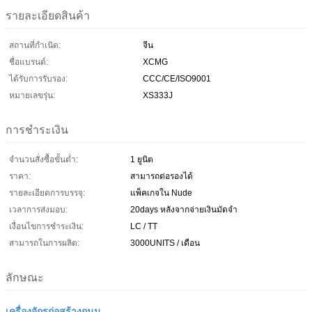
รายละเอียดสินค้า
สถานที่กำเนิด:
จีน
ชื่อแบรนด์:
XCMG
ได้รับการรับรอง:
CCC/CE/ISO9001
หมายเลขรุ่น:
XS333J
การชำระเงิน
จำนวนสั่งซื้อขั้นต่ำ:
1 ยูนิต
ราคา:
สามารถต่อรองได้
รายละเอียดการบรรจุ:
แพ็คเกจใน Nude
เวลาการส่งมอบ:
20days หลังจากจ่ายเงินมัดจำ
เงื่อนไขการชำระเงิน:
LC / TT
สามารถในการผลิต:
3000UNITS / เดือน
ลักษณะ
เครื่องจักรก่อสร้างถนน