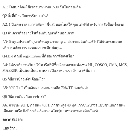
A1: โดยปกติจะใช้เวลาประมาณ 7-30 วันในการผลิต
Q2 สิ่งที่เกี่ยวกับการรับประกัน?
A2: 1 ปีและเราสามารถจัดหาชิ้นส่วนอะไหล่ให้คุณได้ฟรีสำหรับการสั่งซื้อครั้งแรก
Q3 ฉันควรทำอย่างไรเพื่อแก้ปัญหาด้านคุณภาพ
A3: ถ้าคุณประสบปัญหาด้านคุณภาพกรุณาส่งภาพผลิตภัณฑ์ไปให้ฉันทางแผนก
บริการหลังการขายของเราจะติดต่อคุณ
Q4.Did คุณมี orgonization ที่ดีของการจัดส่งเรือ?
A4: ใช่เราทำงานกับ บริษัท เรือที่มีชื่อเสียงหลายแห่งเช่น PIL, COSCO, CMA, MCS,
MAERSK เป็นต้นเป็นเวลาหลายปีและพวกเขามีราคาที่ดีมาก
เสนอ
Q5
วิธีการชำระเงินคืออะไร?
A5: 30% T / T เป็นเงินฝากยอดคงเหลือ 70% TT ก่อนจัดส่ง
Q6
วิธีการเกี่ยวกับการจัดส่ง?
A6: ภาชนะ 20FT, ภาชนะ 40FT, ภาชนะสูง 40 ฟุต, ภาชนะบรรจุแบบขนนกภาชนะ
เตียงแบนเรือ RoRo หรือเรือขนาดใหญ่ตามขนาดของผลิตภัณฑ์
ตลาดส่งออก:
แอฟริกา: