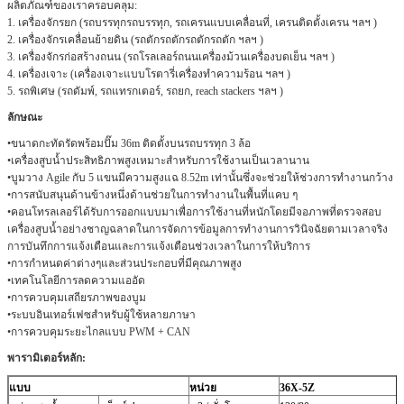
ผลิตภัณฑ์ของเราครอบคลุม:
1. เครื่องจักรยก (รถบรรทุกรถบรรทุก, รถเครนแบบเคลื่อนที่, เครนติดตั้งเครน ฯลฯ )
2. เครื่องจักรเคลื่อนย้ายดิน (รถตักรถตักรถตักรถตัก ฯลฯ )
3. เครื่องจักรก่อสร้างถนน (รถโรลเลอร์ถนนเครื่องม้วนเครื่องบดเย็น ฯลฯ )
4. เครื่องเจาะ (เครื่องเจาะแบบโรตารี่เครื่องทำความร้อน ฯลฯ )
5. รถพิเศษ (รถดัมพ์, รถแทรกเตอร์, รถยก, reach stackers ฯลฯ )
ลักษณะ
•ขนาดกะทัดรัดพร้อมปั๊ม 36m ติดตั้งบนรถบรรทุก 3 ล้อ
•เครื่องสูบน้ำประสิทธิภาพสูงเหมาะสำหรับการใช้งานเป็นเวลานาน
•บูมวาง Agile กับ 5 แขนมีความสูงแฉ 8.52m เท่านั้นซึ่งจะช่วยให้ช่วงการทำงานกว้าง
•การสนับสนุนด้านข้างหนึ่งด้านช่วยในการทำงานในพื้นที่แคบ ๆ
•คอนโทรลเลอร์ได้รับการออกแบบมาเพื่อการใช้งานที่หนักโดยมีจอภาพที่ตรวจสอบ
เครื่องสูบน้ำอย่างชาญฉลาดในการจัดการข้อมูลการทำงานการวินิจฉัยตามเวลาจริง
การบันทึกการแจ้งเตือนและการแจ้งเตือนช่วงเวลาในการให้บริการ
•การกำหนดค่าต่างๆและส่วนประกอบที่มีคุณภาพสูง
•เทคโนโลยีการลดความแออัด
•การควบคุมเสถียรภาพของบูม
•ระบบอินเทอร์เฟซสำหรับผู้ใช้หลายภาษา
•การควบคุมระยะไกลแบบ PWM + CAN
พารามิเตอร์หลัก:
แบบ
หน่วย
36X-5Z