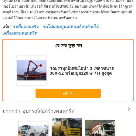
บรูไนศรีลังกามัลดีฟส์ปากีสถานอินเดียบังคลาเทศเนปาลภูฏานอัฟกานิสถานอิหร่านอา
เซอร์ไบจานอาร์เมเนียจอร์เจีย ตุรกีไซปรัสซีเรียเลบานอนปาเลสไตน์จอร์แดนอิรักคูเวต
ซาอุดีอาระเบียเยเมนโอมานสหรัฐอาหรับเอมิเรตกาตาร์บาห์เรนเติร์กเมนิสถานอุซเบกิ
สถานคีร์กีซสถานทาจิกิสถานประเทศคาซัคสถาน
รถปั๊มคอนกรีต
รถโม่ผสมปูนแบบเคลื่อนย้ายได้
แท็ก:
,
,
เครื่องผสมคอนกรีต
এর সেরা মূল্য পান
รถบรรทุกปั้มพ่นไอน้ำ 3 เพลาขนาด
36X-5Z พร้อมบูม120m³ / H สูงสุด
চালিয়ে
อุปกรณ์ก่อสร้างคอนกรีต
มากกว่า