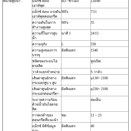
หน่วยสูบน้ำ
แม็กซ์
theor
m3 / ชั่วโมง
120/80
เอาท์พุต
แม็กซ์
theor
แรงดัน
MPa
7/11
เอาท์พุทคอนกรีต
ความดันในการ
MPa
35
ทำงานสูงสุด
ความถี่ในการสูบ
นาที 1
24/15
น้ำ
ความจุถัง
L
550
ความสูงของการ
มิลลิเมตร
1540
บรรจุ
ชนิดของระบบไฮ
ลูปเปิด
ดรอลิค
วาล์วแยกจำหน่าย
S วาล์ว
เส้นผ่าศูนย์กลาง
มิลลิเมตร
φ130× 2100
กระบอกสูบ x สูบ
เส้นผ่าศูนย์กลาง
มิลลิเมตร
φ230× 2100
กระบอกคอนกรีต×
ระบายความร้อน
ลมเย็น
ด้วยน้ำมันไฮดรอ
ลิค
การตกต่ำของ
ซม.
12 ~ 23
คอนกรีตที่แนะนำ
แม็กซ์
มิติข้อมูล
มิลลิเมตร
40
รวม