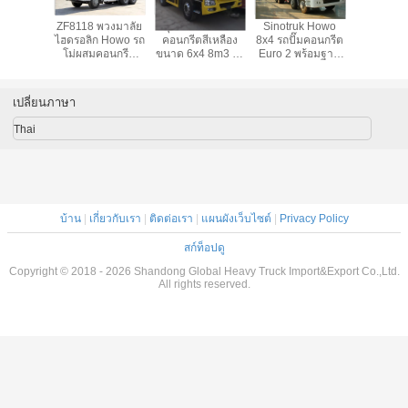
ุปกรณ์
ZF8118 พวงมาลัย
อุปกรณ์ก่อสร้าง
Sinotruk Howo
อุปกรณ์ก่
งคอนกรีต
ไฮดรอลิก Howo รถ
คอนกรีตสีเหลือง
8x4 รถปั๊มคอนกรีต
คอนกรีต E
uk Howo
โม่ผสมคอนกรีต
ขนาด 6x4 8m3 รถ
Euro 2 พร้อมฐาน
336HP
o Mixer
371hp Euro 2
บรรทุกผสม
ล้อขนาด 5,000 มม
ลูกบาศก์เ
0m³พร้อม
400L Fuel Tank
คอนกรีตพร้อมปั๊ม
รถบรรทุกเ
 Cab
ผสมคอนกร
เปลี่ยนภาษา
ตนเ
Thai
บ้าน
|
เกี่ยวกับเรา
|
ติดต่อเรา
|
แผนผังเว็บไซต์
|
Privacy Policy
สก์ท็อปดู
Copyright © 2018 - 2026 Shandong Global Heavy Truck Import&Export Co.,Ltd.
All rights reserved.