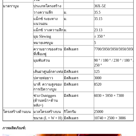
มาตราบูม
ประเภทโครงสร้าง
36X-5Z
วางความลึก
ม.
35.5
แม็กซ์
ระยะทาง
ม.
35.15
แนวนอน
แม็กซ์
วางความลึก
ม.
23.13
มุม Slewing
± 350 °
หมายเลขบูม
5
ความยาวของส่วน
มิลลิเมตร
7700/5950/5950/5950/5950
ที่เฟื่องฟู
มุมพับส่วน
90 ° / 180 ° / 230 ° / 180 ° /
250 °
เส้นผ่าศูนย์กลางท่อ
มิลลิเมตร
125
ปลายท่อยาว
มิลลิเมตร
3000
นาที.
ความสูงของ
มิลลิเมตร
8520
การเปิดวางบูม
ช่วง Outriggers
มิลลิเมตร
6030 × 5950 × 7300
(ด้านหน้า×ด้าน
หลัง×)
โครงสร้างด้านบน
มวลโครงสร้างบน
กิโลกรัม
25000
ขนาด (L × W × H)
มิลลิเมตร
10740 × 2500 × 3886
ภาพผลิตภัณฑ์: