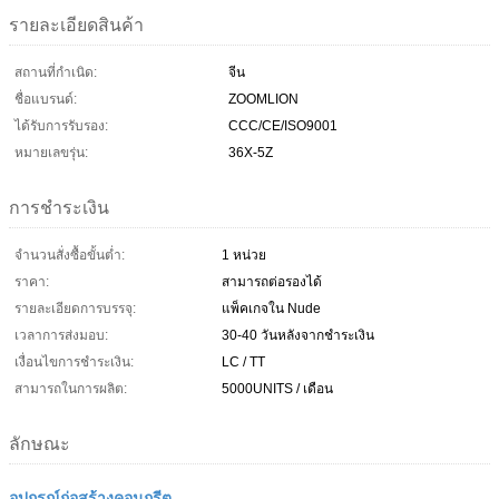
รายละเอียดสินค้า
สถานที่กำเนิด:
จีน
ชื่อแบรนด์:
ZOOMLION
ได้รับการรับรอง:
CCC/CE/ISO9001
หมายเลขรุ่น:
36X-5Z
การชำระเงิน
จำนวนสั่งซื้อขั้นต่ำ:
1 หน่วย
ราคา:
สามารถต่อรองได้
รายละเอียดการบรรจุ:
แพ็คเกจใน Nude
เวลาการส่งมอบ:
30-40 วันหลังจากชำระเงิน
เงื่อนไขการชำระเงิน:
LC / TT
สามารถในการผลิต:
5000UNITS / เดือน
ลักษณะ
อุปกรณ์ก่อสร้างคอนกรีต