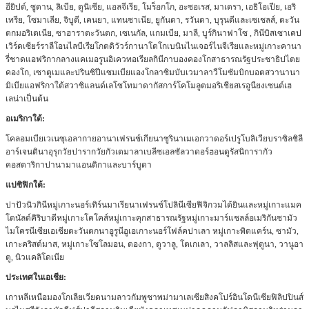
อียิปต์, ซูดาน, ลิเบีย, ตูนิเซีย, แอลจีเรีย, โมร็อกโก, อะซอเรส, มาเดรา, เอธิโอเปีย, เอริ
เทรีย, โซมาเลีย, จิบูตี, เคนยา, แทนซาเนีย, ยูกันดา, รวันดา, บุรุนดีและเซเชลส์, ตะวัน
ตกมอริเตเนีย, ซาฮาราตะวันตก, เซเนกัล, แกมเบีย, มาลี, บูร์กินาฟาโซ , กินีบิสเซาเคป
เวิร์ดเซียร์ราลีโอนไลบีเรียโกตดิวัวร์กานาโตโกเบนินไนเจอร์ไนจีเรียและหมู่เกาะคานา
รี่ชาดแอฟริกากลางแคเมอรูนอิเควทอเรียลกินีกาบองคองโกสาธารณรัฐประชาธิปไตย
คองโก, เซาตูเมและปรินซิปีแซมเบียแองโกลาซิมบับเวมาลาวีโมซัมบิกบอตสวานานา
มิเบียแอฟริกาใต้สวาซิแลนด์เลโซโทมาดากัสการ์โคโมลูตมอริเชียสเรอูนียงเซนต์เฮ
เลน่าเป็นต้น
อเมริกาใต้:
โคลอมเบียเวเนซุเอลากายอานาเฟรนช์เกียนาซูรินาเมเอกวาดอร์เปรูโบลิเวียบราซิลชิลี
อาร์เจนตินาอุรุกวัยปารากวัยกัวเตมาลาเบลีซเอลซัลวาดอร์ฮอนดูรัสนิการากัว
คอสตาริกาปานามาแอนติกาและบาร์บูดา
แปซิฟิกใต้:
ปาปัวนิวกินีหมู่เกาะนอร์เทิร์นมาเรียนาเฟรนช์โปลินีเซียฟิจิกวมได้ยินและหมู่เกาะแมค
โดนัลด์คิริบาตีหมู่เกาะโคโคส์หมู่เกาะคุกสาธารณรัฐหมู่เกาะมาร์แชลล์อเมริกันซามัว
ไมโครนีเซียเอเชียตะวันตกนาอูรูนีอูเอเกาะนอร์โฟล์คปาเลา หมู่เกาะพิตแคร์น, ซามัว,
เกาะคริสต์มาส, หมู่เกาะโซโลมอน, ตองกา, ตูวาลู, โตเกเลา, วาลลิสและฟุตูนา, วานูอา
ตู, นิวแคลิโดเนีย
ประเทศในเอเชีย:
เกาหลีเหนือมองโกเลียเวียดนามลาวกัมพูชาพม่ามาเลเซียสิงคโปร์อินโดนีเซียฟิลิปปินส์