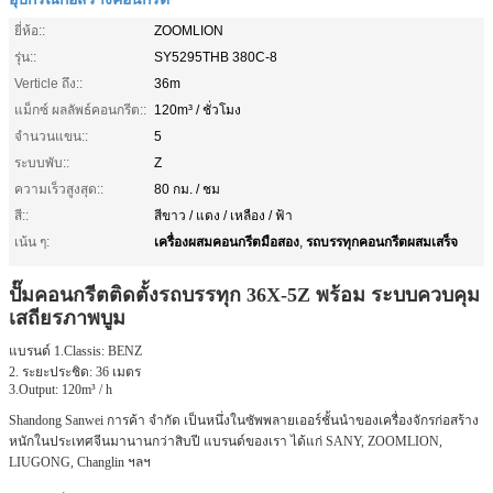
ยี่ห้อ::
ZOOMLION
รุ่น::
SY5295THB 380C-8
Verticle ถึง::
36m
แม็กซ์ ผลลัพธ์คอนกรีต::
120m³ / ชั่วโมง
จำนวนแขน::
5
ระบบพับ::
Z
ความเร็วสูงสุด::
80 กม. / ชม
สี::
สีขาว / แดง / เหลือง / ฟ้า
เครื่องผสมคอนกรีตมือสอง
รถบรรทุกคอนกรีตผสมเสร็จ
เน้น ๆ:
,
ปั๊มคอนกรีตติดตั้งรถบรรทุก 36X-5Z
พร้อม
ระบบควบคุม
เสถียรภาพบูม
แบรนด์ 1.Classis: BENZ
2. ระยะประชิด: 36 เมตร
3.Output: 120m³ / h
Shandong Sanwei การค้า จำกัด เป็นหนึ่งในซัพพลายเออร์ชั้นนำของเครื่องจักรก่อสร้าง
หนักในประเทศจีนมานานกว่าสิบปี
แบรนด์ของเรา ได้แก่ SANY, ZOOMLION,
LIUGONG, Changlin ฯลฯ