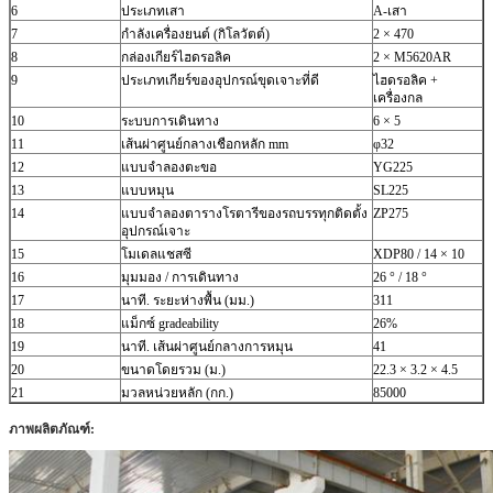
6
ประเภทเสา
A-เสา
7
กำลังเครื่องยนต์ (กิโลวัตต์)
2 × 470
8
กล่องเกียร์ไฮดรอลิค
2 × M5620AR
9
ประเภทเกียร์ของอุปกรณ์ขุดเจาะที่ดี
ไฮดรอลิค +
เครื่องกล
10
ระบบการเดินทาง
6 × 5
11
เส้นผ่าศูนย์กลางเชือกหลัก mm
φ32
12
แบบจำลองตะขอ
YG225
13
แบบหมุน
SL225
14
แบบจำลองตารางโรตารีของรถบรรทุกติดตั้ง
ZP275
อุปกรณ์เจาะ
15
โมเดลแชสซี
XDP80 / 14 × 10
16
มุมมอง / การเดินทาง
26 ° / 18 °
17
นาที.
ระยะห่างพื้น (มม.)
311
18
แม็กซ์
gradeability
26%
19
นาที.
เส้นผ่าศูนย์กลางการหมุน
41
20
ขนาดโดยรวม (ม.)
22.3 × 3.2 × 4.5
21
มวลหน่วยหลัก (กก.)
85000
ภาพผลิตภัณฑ์: