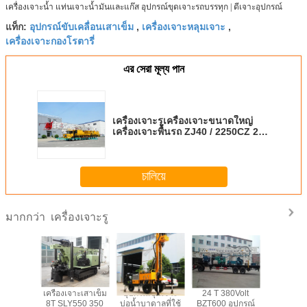
เครื่องเจาะน้ำ
แท่นเจาะน้ำมันและแก๊ส
อุปกรณ์ขุดเจาะรถบรรทุก |
ดีเจาะอุปกรณ์
อุปกรณ์ขับเคลื่อนเสาเข็ม
เครื่องเจาะหลุมเจาะ
แท็ก:
,
,
เครื่องเจาะกองโรตารี่
এর সেরা মূল্য পান
เครื่องเจาะรูเครื่องเจาะขนาดใหญ่
เครื่องเจาะพื้นรถ ZJ40 / 2250CZ 2 ×
470 KW
চালিয়ে
เครื่องเจาะรู
มากกว่า
 เครื่อง
เครื่องเจาะเสาเข็ม
อุปกรณ์ขุดเจาะ
24 T 380Volt
เครื่องเจา
/ อุปกรณ์
8T SLY550 350
บ่อน้ำบาดาลที่ใช้
BZT600 อุปกรณ์
380V พร้