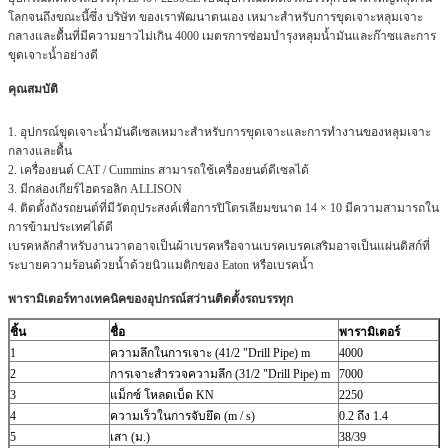
โลกจนถึงขณะนี้ซึ่ง บริษัท ของเราพัฒนาตนเอง
เหมาะสำหรับการขุดเจาะหลุมเจาะ
กลางและตื้นที่มีความยาวไม่เกิน 4000 เมตรการซ่อมบำรุงหลุมน้ำมันและก๊าซและการ
ขุดเจาะน้ำอย่างดี
คุณสมบัติ
1. อุปกรณ์ขุดเจาะน้ำมันดีเซลเหมาะสำหรับการขุดเจาะและการทำงานของหลุมเจาะ
กลางและตื้น
2. เครื่องยนต์ CAT / Cummins สามารถใช้เครื่องยนต์ดีเซลได้
3. มีกล่องเกียร์ไฮดรอลิก ALLISON
4. ติดตั้งถังรถยนต์ที่มีวัตถุประสงค์เพื่อการปิโตรเลียมขนาด 14 × 10 มีความสามารถใน
การข้ามประเทศได้ดี
เบรคหลักสำหรับงานวาดอาจเป็นผ้าเบรคหรือจานเบรคเบรคเสริมอาจเป็นแผ่นดิสก์ที่
ระบายความร้อนด้วยน้ำด้วยนิวแมติกของ Eaton หรือเบรคน้ำ
พารามิเตอร์ทางเทคนิคของอุปกรณ์สว่านติดตั้งรถบรรทุก
ชิ้น
ชื่อ
พารามิเตอร์
1
ความลึกในการเจาะ (41/2 "Drill Pipe) m
4000
2
การเจาะสำรวจความลึก (31/2 "Drill Pipe) m
7000
3
แม็กซ์
โหลดเบ็ด KN
2250
4
ความเร็วในการจับยึด (m / s)
0.2 ถึง 1.4
5
เสา (ม.)
38/39