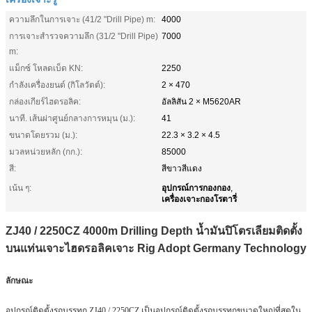
ความลึกในการเจาะ (41/2 "Drill Pipe) m:
4000
การเจาะสำรวจความลึก (31/2 "Drill Pipe)
7000
m:
แม็กซ์ โหลดเบ็ด KN:
2250
กำลังเครื่องยนต์ (กิโลวัตต์):
2 × 470
กล่องเกียร์ไฮดรอลิค:
อัลลิสัน 2 × M5620AR
นาที. เส้นผ่าศูนย์กลางการหมุน (ม.):
41
ขนาดโดยรวม (ม.):
22.3 × 3.2 × 4.5
มวลหน่วยหลัก (กก.):
85000
สี:
สีขาวสีแดง
อุปกรณ์การกองกอง
เน้น ๆ:
,
เครื่องเจาะกองโรตารี่
ZJ40 / 2250CZ 4000m Drilling Depth น้ำมันปิโตรเลียมติดตั้ง
บนแท่นเจาะไฮดรอลิคเจาะ Rig Adopt Germany Technology
ลักษณะ
อุปกรณ์ติดตั้งรถบรรทุก ZJ40 / 2250CZ เป็นอุปกรณ์ติดตั้งรถบรรทุกขนาดใหญ่ที่สุดใน