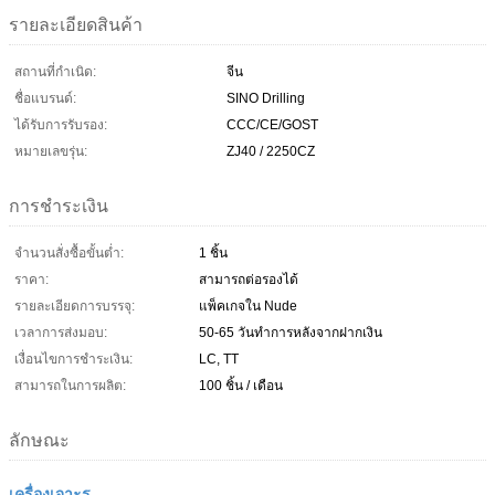
รายละเอียดสินค้า
สถานที่กำเนิด:
จีน
ชื่อแบรนด์:
SINO Drilling
ได้รับการรับรอง:
CCC/CE/GOST
หมายเลขรุ่น:
ZJ40 / 2250CZ
การชำระเงิน
จำนวนสั่งซื้อขั้นต่ำ:
1 ชิ้น
ราคา:
สามารถต่อรองได้
รายละเอียดการบรรจุ:
แพ็คเกจใน Nude
เวลาการส่งมอบ:
50-65 วันทำการหลังจากฝากเงิน
เงื่อนไขการชำระเงิน:
LC, TT
สามารถในการผลิต:
100 ชิ้น / เดือน
ลักษณะ
เครื่องเจาะรู