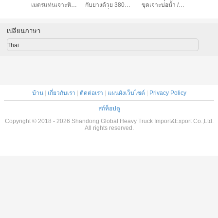
ำมันเชื้อ
เมตรแท่นเจาะหิน
กับยางด้วย 380V
ขุดเจาะบ่อน้ำ /
ขุดเจาะน
ดีเซล
ตีนตะขาบไฮดรอ
พร้อมเครื่องยนต์
อุปกรณ์เจาะแบบ
เครื่องยน
ลิค
ดีเซลรูเจาะลึก 230
หมุน
ความลึก 2
ม
เปลี่ยนภาษา
Thai
บ้าน
|
เกี่ยวกับเรา
|
ติดต่อเรา
|
แผนผังเว็บไซต์
|
Privacy Policy
สก์ท็อปดู
Copyright © 2018 - 2026 Shandong Global Heavy Truck Import&Export Co.,Ltd.
All rights reserved.