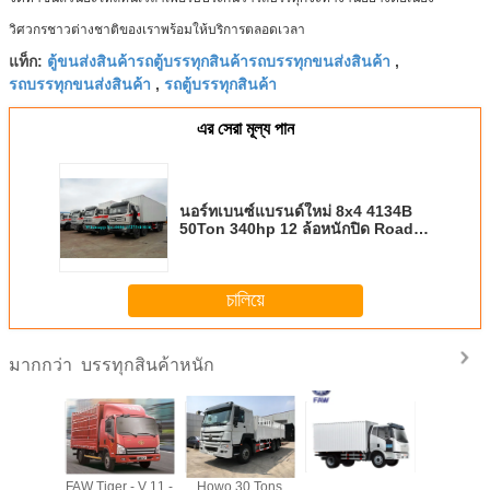
วิศวกรชาวต่างชาติของเราพร้อมให้บริการตลอดเวลา
ตู้ขนส่งสินค้ารถตู้บรรทุกสินค้ารถบรรทุกขนส่งสินค้า
แท็ก:
,
รถบรรทุกขนส่งสินค้า
รถตู้บรรทุกสินค้า
,
এর সেরা মূল্য পান
นอร์ทเบนซ์แบรนด์ใหม่ 8x4 4134B
50Ton 340hp 12 ล้อหนักปิด Road
Container Cargo Truck สำหรับ
แอฟริกา
চালিয়ে
บรรทุกสินค้าหนัก
มากกว่า
Sinotruk Howo
เกียร์อัตโนมัติรถ
รถบรรทุกขนาดเบา
FAW Tiger 