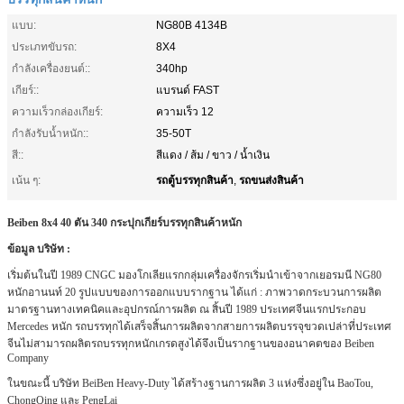
แบบ:
NG80B 4134B
ประเภทขับรถ:
8X4
กำลังเครื่องยนต์::
340hp
เกียร์::
แบรนด์ FAST
ความเร็วกล่องเกียร์:
ความเร็ว 12
กำลังรับน้ำหนัก::
35-50T
สี::
สีแดง / ส้ม / ขาว / น้ำเงิน
รถตู้บรรทุกสินค้า
รถขนส่งสินค้า
เน้น ๆ:
,
Beiben 8x4 40 ตัน 340 กระปุกเกียร์บรรทุกสินค้าหนัก
ข้อมูล บริษัท :
เริ่มต้นในปี 1989 CNGC มองโกเลียแรกกลุ่มเครื่องจักรเริ่มนำเข้าจากเยอรมนี NG80
หนักอานนท์ 20 รูปแบบของการออกแบบรากฐาน ได้แก่ : ภาพวาดกระบวนการผลิต
มาตรฐานทางเทคนิคและอุปกรณ์การผลิต ณ สิ้นปี 1989 ประเทศจีนแรกประกอบ
Mercedes หนัก รถบรรทุกได้เสร็จสิ้นการผลิตจากสายการผลิตบรรจุขวดเปล่าที่ประเทศ
จีนไม่สามารถผลิตรถบรรทุกหนักเกรดสูงได้จึงเป็นรากฐานของอนาคตของ Beiben
Company
ในขณะนี้ บริษัท BeiBen Heavy-Duty ได้สร้างฐานการผลิต 3 แห่งซึ่งอยู่ใน BaoTou,
ChongQing และ PengLai