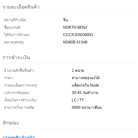
รายละเอียดสินค้า
สถานที่กำเนิด:
จีน
ชื่อแบรนด์:
NORTH BENZ
ได้รับการรับรอง:
CCC/CE/ISO9001
หมายเลขรุ่น:
NG80B 4134B
การชำระเงิน
จำนวนสั่งซื้อขั้นต่ำ:
1 หน่วย
ราคา:
สามารถต่อรองได้
รายละเอียดการบรรจุ:
แพ็คเกจใน Nude
เวลาการส่งมอบ:
30-45 วันทำงาน
เงื่อนไขการชำระเงิน:
LC / TT
สามารถในการผลิต:
5000 หน่วย / เดือน
ลักษณะ
บรรทุกสินค้าหนัก