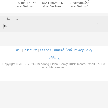
6X4 รถบรรทุก
บรรทุกหนัก 1-10
Howo 4x2 5 ตัน
20 Ton 4 
สินค้าหนัก Euro II
ตันดีเซลยูโร 3
ความจุสีแดง Euro
บรรทุกสิน
มาตรฐานการปล่อย
ความเร็วสูง 48-65
2 ความปลอดภัยสูง
ใหญ่ / ย
ไอเสีย 21-30 ตัน
กม. / ชม
ขนส่งใน
พาณิช
เปลี่ยนภาษา
Thai
บ้าน
|
เกี่ยวกับเรา
|
ติดต่อเรา
|
แผนผังเว็บไซต์
|
Privacy Policy
สก์ท็อปดู
Copyright © 2018 - 2026 Shandong Global Heavy Truck Import&Export Co.,Ltd.
All rights reserved.