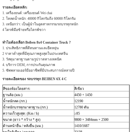
รายละเอียดหลัก:
1. เครื่องยนต์: เครื่องยนต์ Wei chai
2. โหลดน้ำหนัก: 40000 กิโลกรัมถึง 60000 กิโลกรัม
3. เหนือกว่า: เป็นผู้นำในอุตสาหกรรมรถบรรทุกหนัก
4 ไดรฟ์มือซ้ายหรือไดรฟ์ขวา
ทำไมต้องเลือก Beiben 8x4 Container Truck
?
1. ประสิทธิภาพที่ดีทนทานและยืดหยุ่น
2 ราคาต่ำสุดที่มีคุณภาพสูงสุดในประเทศจีน
3. วัสดุมาตรฐานตามรูปวาดทางเทคนิค
4. บริการ OEM, การประกันคุณภาพ
5. ซัพพลายเออร์มืออาชีพที่มีประสบการณ์หลายปี
รายละเอียดของ
รถบรรทุก
BEIBEN 6X
4
C
สีของห้องโดยสาร:
สีเขียว
ฐานล้อ (มม.)
4450 + 1450
น้ำหนักลด (กก.)
12190
น้ำหนักบรรทุกมาตรฐาน (กก.)
12780 ตัน
ความเร็วสูงสุด: (Km / h)
≥85
ขนาด (ยาว * กว้าง * สูง)
9800 × 3484mm × 2500
ด้านหน้ายื่น / หลังยื่น (มม.)
1410/1687
มุมใกล้เคียง / มุมออก
33/38