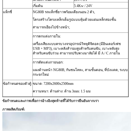
เริ่มต้น
5.4Kw / 24V
แท็กซี่
NG80B รถแท็กซี่ยาวพร้อมเตียงนอน 2 ตัว,
โครงสร้างโครงเหล็กเต็มรูปแบบหุ้มด้วยแผ่นเหล็กสองชั้น
สามารถเอียงไปข้างหน้า;
การตกแต่งภายใน:
เครื่องเสียงแบบครบวงจรอุปกรณ์วิทยุดิจิตอล (มีอินเตอร์เฟซ
USB + MP3), เบาะหลังสำรองสูงสำหรับคนขับ, เบาะหลังสูง
สำหรับคนขับร่วม
สามารถปรับพวงมาลัยได้
มี A / C ภายใน
การตัดแต่งภายนอก:
แผงด้านหน้า NG80B, กันชนโลหะ, สามขั้นตอน, ที่บังแดด, ระบบ
กระจกใหม่
ข้อกำหนดของตัวตู้:
ขนาด: 7200x2600x2500mm
ความหนา: ด้านล่าง: ด้าน 3mm: 1.5 มม
ข้อกำหนดและภาพเพื่อการอ้างอิงสุดท้ายที่ได้รับการยืนยันจากเรา
ภาพผลิตภัณฑ์: