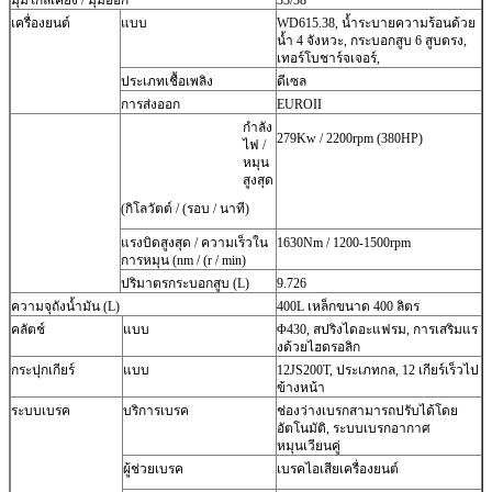
เครื่องยนต์
แบบ
WD615.38, น้ำระบายความร้อนด้วย
น้ำ 4 จังหวะ, กระบอกสูบ 6 สูบตรง,
เทอร์โบชาร์จเจอร์,
ประเภทเชื้อเพลิง
ดีเซล
การส่งออก
EUROII
กำลัง
279Kw / 2200rpm (380HP)
ไฟ /
หมุน
สูงสุด
(กิโลวัตต์ / (รอบ / นาที)
แรงบิดสูงสุด / ความเร็วใน
1630Nm / 1200-1500rpm
การหมุน (nm / (r / min)
ปริมาตรกระบอกสูบ (L)
9.726
ความจุถังน้ำมัน (L)
400L เหล็กขนาด 400 ลิตร
คลัตช์
แบบ
Φ430, สปริงไดอะแฟรม, การเสริมแร
งด้วยไฮดรอลิก
กระปุกเกียร์
แบบ
12JS200T, ประเภทกล, 12 เกียร์เร็วไป
ข้างหน้า
ระบบเบรค
บริการเบรค
ช่องว่างเบรกสามารถปรับได้โดย
อัตโนมัติ, ระบบเบรกอากาศ
หมุนเวียนคู่
ผู้ช่วยเบรค
เบรคไอเสียเครื่องยนต์