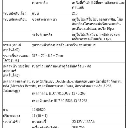
เบรคพาร์ค
สปริงที่เป็นไปได้ที่กดบนล้อกลางและ
ด้านหลัง
ระบบบังคับเลี้ยว
แบบ
Z15
ระบบกันสะเทือน
ช่วงล่างด้านหน้า
ฤดูใบไม้ผลิใบไม้ปลอดสารพิษ, โช้ค
อัพกล้องโทรทรรศน์พร้อมระบบกัน
สะเทือน stabilizer, สปริง 10pcs
ระงับด้านหลัง
ฤดูใบไม้ผลิเสถียรภาพอิสระปลอด
เสถียรภาพระงับสปริง 13pcs
กรอบ (เบนซ์
รูปร่างหน้าท้องปลาตัวแปรกว้างส่วนตัวแปร
เทคโนโลยี)
ขนาดชิ้นส่วนของ
317 × 70 × 8.5 + 7mm
โครง (มม.)
เพลาหน้า (เมอร์เซ
เบรกนิวแมติกรองเท้าคู่ล้อขับเคลื่อน 7 ล้อ
เดสเบนซ์
เทคโนโลยี)
เพลากลางและด้าน
เบรคนิรภัยแบบ Double-shoe, ท่อหล่อแบบเหนียวที่มีหัวกัดด้าน
หลัง (Mercedes Benz
ฮับ, เพลาขับลดขนาด 13tons, อัตราส่วนความเร็ว 5.263
Technology)
เพลากลาง: HD7 / 016DGS-13 / 5.263
เพลาด้านหลัง: HL7 / 015DS-13 / 5.263
ยาง
12.00R20
ปริมาณยาง
11 (10 + 1)
ระบบไฟฟ้า
แบตเตอรี่
2X12V / 135Ah
เครื่องกำเนิดไฟฟ้า
28V-70A