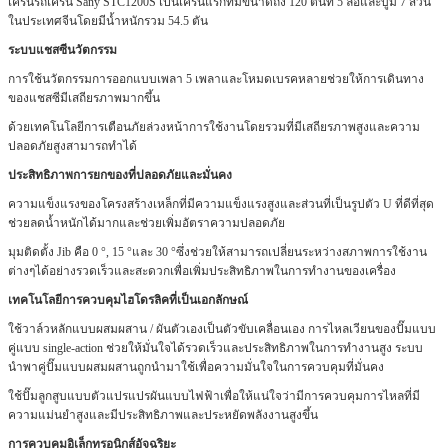
เครนรถเครน Sany STC1200S เป็นเครนแรกที่มีขนาดถึง 120 ตันที่ 5 ล้อและบูม 7 ส่วน
ในประเทศจีนโดยมีน้ำหนักรวม 54.5 ตัน
ระบบแชสซีนวัตกรรม
การใช้นวัตกรรมการออกแบบเพลา 5 เพลาและโหมดเบรคหลายช่วยให้การเดินทาง
ของแชสซีมีเสถียรภาพมากขึ้น
ด้วยเทคโนโลยีการเตือนภัยล่วงหน้าการใช้งานโดยรวมที่มีเสถียรภาพสูงและความ
ปลอดภัยสูงสามารถทำได้
ประสิทธิภาพการยกของที่ปลอดภัยและมั่นคง
ความแข็งแรงของโครงสร้างเหล็กที่มีความแข็งแรงสูงและส่วนที่เป็นรูปตัว U ที่ดีที่สุด
ช่วยลดน้ำหนักได้มากและช่วยเพิ่มอัตราความปลอดภัย
มุมติดตั้ง Jib คือ 0 °, 15 °และ 30 °ซึ่งช่วยให้สามารถเปลี่ยนระหว่างสภาพการใช้งาน
ต่างๆได้อย่างรวดเร็วและสะดวกเพื่อเพิ่มประสิทธิภาพในการทำงานของเครื่อง
เทคโนโลยีการควบคุมไฮโดรลิคที่เป็นเอกลักษณ์
ใช้วาล์วหลักแบบผสมผสาน / ผันตัวเองเป็นตัวขับเคลื่อนเอง
การไหลเวียนของปั๊มแบบ
คู่แบบ single-action ช่วยให้มั่นใจได้รวดเร็วและประสิทธิภาพในการทำงานสูง
ระบบ
นำพาคู่ปั๊มแบบผสมผสานถูกนำมาใช้เพื่อความมั่นใจในการควบคุมที่มั่นคง
ใช้ปั๊มลูกสูบแบบตัวแปรแปรผันแบบไฟฟ้าเพื่อให้แน่ใจว่ามีการควบคุมการไหลที่มี
ความแม่นยำสูงและมีประสิทธิภาพและประหยัดพลังงานสูงขึ้น
การควบคุมอิเล็กทรอนิกส์อัจฉริยะ