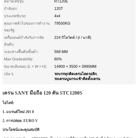
หมายเลขรุ่น:
RT120E
กำลังยก:
120T
ประเภทขับรถ:
4x4
คุณภาพทั่วไปของการทำงาน
79500KG
ของรัฐ:
เครื่องยนต์กำลังรับการจัด
224 กิโลวัตต์ / (r / นาที)
อันดับ:
ระยะห่างพื้นดินขั้นต่ำ:
568 MM
Max Gradeability:
60%
ขนาดเส้นขอบ (L × W × H):
14900 × 3500 × 3990MM
รถบรรทุกติดเครนไฮดรอลิก
เน้น ๆ:
,
รถเครนบูมกระเช้าติดตั้งเครน
เครน SANY มือถือ 120 ตัน STC1200S
ไฮไลท์:
1. แบรนด์ใหม่ 201
8
2. การปล่อย: EURO V
ประโยชน์และคุณสมบัติ