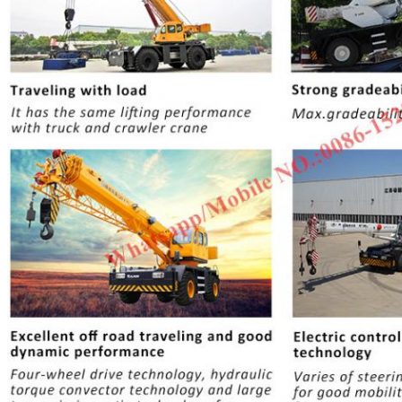
ฝากข้อความ
เราจะโทรกลับหาคุณเร็ว ๆ น