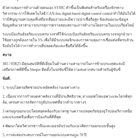
ตัวควบคุมการทำงานด้วยตนเอง SYMC ทำขึ้นเป็นพิเศษสำหรับเครื่องจักรทาง
วิศวกรรม
การใช้เทคโนโลยี CAN-bus digital-based digital control control ทำให้มั่นใจได้
ว่ามีสัญญาณควบคุมที่เสถียรเทียมง่ายและมีความน่าเชื่อถือสูง
ข้อเสนอแนะข้อมูล
ข้อมูลทันเวลาสามารถบรรลุการตรวจสอบสถานะการทำงานโดยรวมในแบบเรียลไทม์
ระบบป้องกันอัจฉริยะแบบครบวงจรที่ใช้ระบบป้องกันอัจฉริยะแบบครบวงจรถูกนำมา
ใช้อย่างถูกต้องภายใน 5% เพื่อให้มีระบบลอจิกและการควบคุมการเชื่อมต่อที่ครบถ้วน
จึงมั่นใจได้ว่าการทำงานที่ปลอดภัยและเชื่อถือได้ยิ่งขึ้น
สบาย
385 / 95R25 มีคุณสมบัติที่ดีเยี่ยมในด้านความสามารถในการข้ามประเทศและมี
เสถียรภาพที่ดีขึ้น
Sleeper ติดตั้งในรถขับขี่ให้ความสะดวกสบายสำหรับผู้ขับขี่
ข้อดี:
1, ระบบไฮดรอลิคช่วยประหยัดพลังงานเฉพาะทาง
2, เนื่องจากการกำหนดค่าพลังงานที่มีประสิทธิภาพ, ยางออฟโรดเฉพาะและไดรฟ์ทุก
ล้อ, เครนสามารถจัดการภูมิประเทศที่ยากลำบากต่างๆ
3 เครนถูกออกแบบโดยสอดคล้องกับมาตรฐานความปลอดภัยของยุโรปอเมริกาเหนือ
และประเทศจีนเพื่อการป้องกันที่ดีที่สุด
4 พัฒนาโดยวิศวกรชาวจีนและเยอรมันร่วมกับแนวคิดการออกแบบขั้นสูง
5, การสะสมประสบการณ์ในการออกแบบเครนบูม 70 ปี