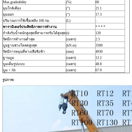
Max.gradeability
(%)
60
มุมใกล้เคียง
(°)
21.1
มุมออก
(°)
17.3
ปริมาณการใช้เชื้อเพลิง 100 กม
(L)
-
พารามิเตอร์ประสิทธิภาพการทำงาน
* * * *
กำลังรับน้ำหนักสูงสุดที่สามารถรับได้สูงสุด
(t)
120
รัศมีการทำงานต่ำสุด
(เมตร)
2.5
บูมฐานช่วงโหลดสูงสุด
(kN.m)
3500
รัศมีการหมุนที่หางเสือชิงช้า
(mm)
4930
ฐานบูม
(เมตร)
13.2
บูมเต็มรูปแบบ
(เมตร)
48.8
บูม + Jib
(เมตร)
67.9
รูปภาพ: