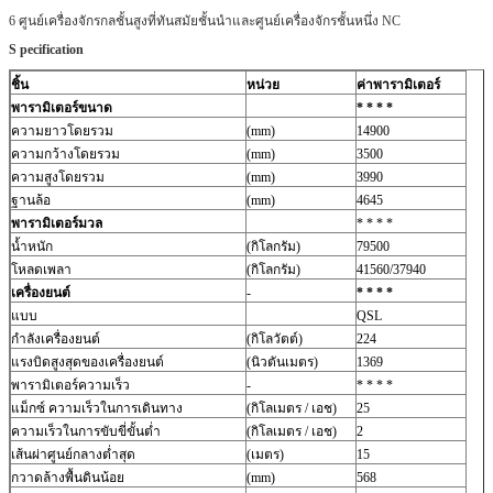
6 ศูนย์เครื่องจักรกลชั้นสูงที่ทันสมัยชั้นนำและศูนย์เครื่องจักรชั้นหนึ่ง NC
S
pecification
ชิ้น
หน่วย
ค่าพารามิเตอร์
พารามิเตอร์ขนาด
* * * *
ความยาวโดยรวม
(mm)
14900
ความกว้างโดยรวม
(mm)
3500
ความสูงโดยรวม
(mm)
3990
ฐานล้อ
(mm)
4645
พารามิเตอร์มวล
* * * *
น้ำหนัก
(กิโลกรัม)
79500
โหลดเพลา
(กิโลกรัม)
41560/37940
เครื่องยนต์
-
* * * *
แบบ
QSL
กำลังเครื่องยนต์
(กิโลวัตต์)
224
แรงบิดสูงสุดของเครื่องยนต์
(นิวตันเมตร)
1369
พารามิเตอร์ความเร็ว
-
* * * *
แม็กซ์
ความเร็วในการเดินทาง
(กิโลเมตร / เอช)
25
ความเร็วในการขับขี่ขั้นต่ำ
(กิโลเมตร / เอช)
2
เส้นผ่าศูนย์กลางต่ำสุด
(เมตร)
15
กวาดล้างพื้นดินน้อย
(mm)
568