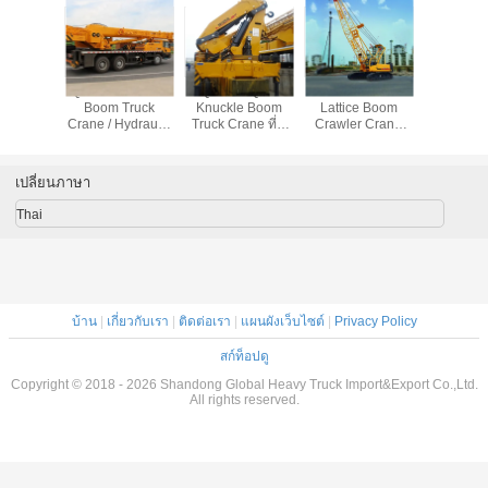
XCMG SQZ600K
รถเครนบูมบูม
12 Span Mounted
QY25K-II 
20 ตันรถเครนบูม
XCT12L4 สีเหลือง
Crane Boom
Boom T
ติดเครนทุกทิศทาง
30.5m 12t
Truck / HOWO 4x2
Crane / Hy
360 ° Rotaion
WP6.220E40
290hp 15 ตันแขน
ติดเครนม
ขนาดเล็ก
ไฮดรอลิกรถบรรทุก
เปลี่ยนภาษา
Thai
บ้าน
|
เกี่ยวกับเรา
|
ติดต่อเรา
|
แผนผังเว็บไซต์
|
Privacy Policy
สก์ท็อปดู
Copyright © 2018 - 2026 Shandong Global Heavy Truck Import&Export Co.,Ltd.
All rights reserved.