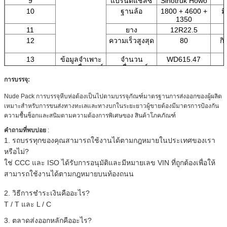
9
แบรนด์แชสซี
Sinotruk Howo
10
ฐานล้อ
1800 + 4600 +
ม
1350
11
ยาง
12R22.5
12
ความเร็วสูงสุด
80
กิ
13
ข้อมูลจำเพาะ
จำนวน
WD615.47
ของเครื่องยนต์
เครื่องยนต์
14
มาตรฐานการ
ยูโร 2 (ยูโร II)
การบรรจุ:
ปล่อยก๊าซเรือน
กระจก
Nude Pack การบรรจุหีบห่อต้องเป็นไปตามบรรจุภัณฑ์มาตรฐานการส่งออกของผู้ผลิต
เหมาะสำหรับการขนส่งทางทะเลและทางบกในระยะยาวผู้ขายต้องมีมาตรการป้องกัน
ความชื้นช็อกและสนิมตามความต้องการพิเศษของ สินค้าโภคภัณฑ์
คำถามที่พบบ่อย
:
1. รถบรรทุกของคุณสามารถใช้งานได้ตามกฎหมายในประเทศของเรา
หรือไม่?
ใช่ CCC และ ISO ได้รับการอนุมัติและมีหมายเลข VIN ที่ถูกต้องเพื่อให้
สามารถใช้งานได้ตามกฎหมายบนท้องถนน
2. วิธีการชำระเงินคืออะไร?
T / T และ L / C
3. ตลาดส่งออกหลักคืออะไร?