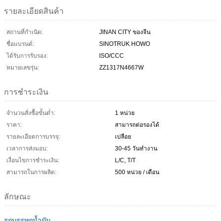
รายละเอียดสินค้า
สถานที่กำเนิด:
JINAN CITY ของจีน
ชื่อแบรนด์:
SINOTRUK HOWO
ได้รับการรับรอง:
ISO/CCC
หมายเลขรุ่น:
ZZ1317N4667W
การชำระเงิน
จำนวนสั่งซื้อขั้นต่ำ:
1 หน่วย
ราคา:
สามารถต่อรองได้
รายละเอียดการบรรจุ:
เปลือย
เวลาการส่งมอบ:
30-45 วันทำงาน
เงื่อนไขการชำระเงิน:
L/C, T/T
สามารถในการผลิต:
500 หน่วย / เดือน
ลักษณะ
รถบรรทุกน้ำมัน