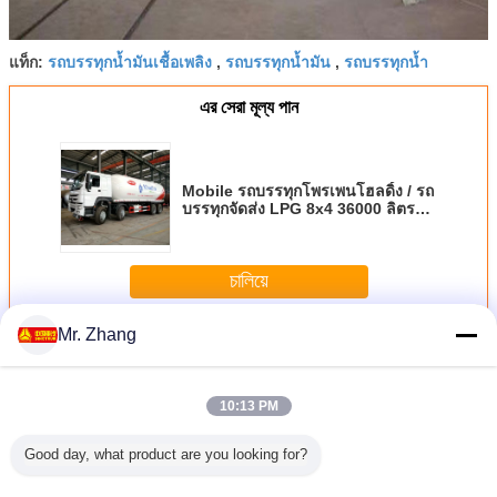
รถบรรทุกน้ำมันเชื้อเพลิง
รถบรรทุกน้ำมัน
รถบรรทุกน้ำ
แท็ก:
,
,
এর সেরা মূল্য পান
Mobile รถบรรทุกโพรเพนโฮลดิ้ง / รถ
บรรทุกจัดส่ง LPG 8x4 36000 ลิตร
ZZ1317N4667W
চালিয়ে
Mr. Zhang
รถบรรทุกน้ำมัน
มากกว่า
10:13 PM
Good day, what product are you looking for?
85kw รถ
20cbm ความจุรถ
สีขาว 10 ล้อ 6000
8X4 371HP
ความจุขน
ำมันเชื้อ
บรรทุกลากน้ำหนัก
แกลลอน 6x4 รถ
28CBM รถบรรทุก
บรรทุกรถ