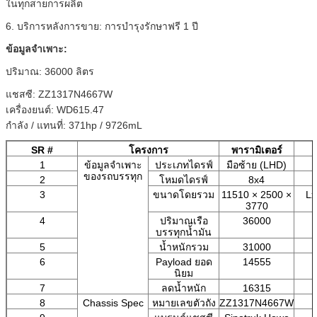
ในทุกสายการผลิต
6. บริการหลังการขาย: การบำรุงรักษาฟรี 1 ปี
ข้อมูลจำเพาะ:
ปริมาณ: 36000 ลิตร
แชสซี: ZZ1317N4667W
เครื่องยนต์: WD615.47
กำลัง / แทนที่: 371hp / 9726mL
SR #
โครงการ
พารามิเตอร์
1
ข้อมูลจำเพาะ
ประเภทไดรฟ์
มือซ้าย (LHD)
ของรถบรรทุก
2
โหมดไดรฟ์
8x4
3
ขนาดโดยรวม
11510 × 2500 ×
L
3770
4
ปริมาณเรือ
36000
บรรทุกน้ำมัน
5
น้ำหนักรวม
31000
ก
6
Payload ยอด
14555
ก
นิยม
7
ลดน้ำหนัก
16315
ก
8
Chassis Spec
หมายเลขตัวถัง
ZZ1317N4667W