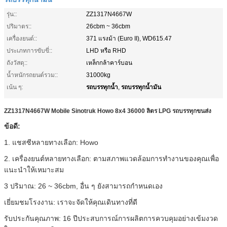
รุ่น::
ZZ1317N4667W
ปริมาตร::
26cbm ~ 36cbm
เครื่องยนต์::
371 แรงม้า (Euro II), WD615.47
ประเภทการขับขี่::
LHD หรือ RHD
ถังวัสดุ::
เหล็กกล้าคาร์บอน
น้ำหนักรถยนต์รวม::
31000kg
รถบรรทุกน้ำ
รถบรรทุกน้ำมัน
เน้น ๆ:
,
ZZ1317N4667W Mobile Sinotruk Howo 8x4 36000 ลิตร LPG รถบรรทุกขนส่ง
ข้อดี:
1. แชสซีหลายทางเลือก: Howo
2. เครื่องยนต์หลายทางเลือก: ตามสภาพแวดล้อมการทำงานของคุณเพื่อ
แนะนำให้เหมาะสม
3 ปริมาณ: 26 ~ 36cbm, อื่น ๆ ยังสามารถกำหนดเอง
เยี่ยมชมโรงงาน: เราจะจัดให้คุณเดินทางที่ดี
รับประกันคุณภาพ: 16 ปีประสบการณ์การผลิตการควบคุมอย่างเข้มงวด