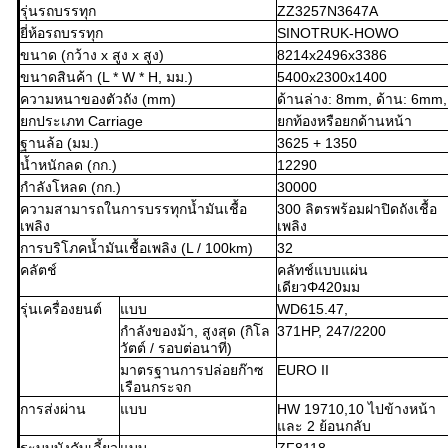
รุ่นรถบรรทุก
ZZ3257N3647A
ยี่ห้อรถบรรทุก
SINOTRUK-HOWO
ขนาด (กว้าง x สูง x สูง)
8214x2496x3386
ขนาดสินค้า (L * W * H, มม.)
5400x2300x1400
ความหนาของตัวถัง (mm)
ด้านล่าง: 8mm, ด้าน: 6mm,
ยกประเภท Carriage
ยกท้องหรือยกด้านหน้า
ฐานล้อ (มม.)
3625 + 1350
น้ำหนักลด (กก.)
12290
กำลังโหลด (กก.)
30000
ความสามารถในการบรรทุกน้ำมันเชื้อ
300 ลิตรพร้อมฝาปิดถังเชื้อ
เพลิง
เพลิง
การบริโภคน้ำมันเชื้อเพลิง (L / 100km)
32
คลัตช์
คลัทช์แบบแผ่น
เดียวΦ420มม
รุ่นเครื่องยนต์
แบบ
WD615.47,
กำลังของม้า, สูงสุด (กิโล
371HP, 247/2200
วัตต์ / รอบต่อนาที)
มาตรฐานการปล่อยก๊าซ
EURO II
เรือนกระจก
การส่งผ่าน
แบบ
HW 19710,10 ไปข้างหน้า
และ 2 ย้อนกลับ
ระบบบังคับเลี้ยว
แบบ
ZF8118,