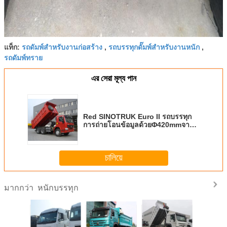
รถดัมพ์สำหรับงานก่อสร้าง
รถบรรทุกดั๊มพ์สำหรับงานหนัก
แท็ก:
,
,
รถดัมพ์ทราย
এর সেরা মূল্য পান
Red SINOTRUK Euro II รถบรรทุก
การถ่ายโอนข้อมูลด้วยΦ420mmจาน
เดียวคลัทช์แห้ง
চালিয়ে
หนักบรรทุก
มากกว่า