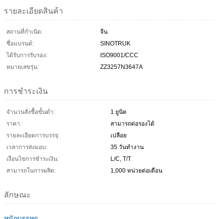
รายละเอียดสินค้า
สถานที่กำเนิด:
จีน
ชื่อแบรนด์:
SINOTRUK
ได้รับการรับรอง:
ISO9001/CCC
หมายเลขรุ่น:
ZZ3257N3647A
การชำระเงิน
จำนวนสั่งซื้อขั้นต่ำ:
1 ยูนิต
ราคา:
สามารถต่อรองได้
รายละเอียดการบรรจุ:
เปลือย
เวลาการส่งมอบ:
35 วันทำงาน
เงื่อนไขการชำระเงิน:
L/C, T/T
สามารถในการผลิต:
1,000 หน่วยต่อเดือน
ลักษณะ
หนักบรรทุก