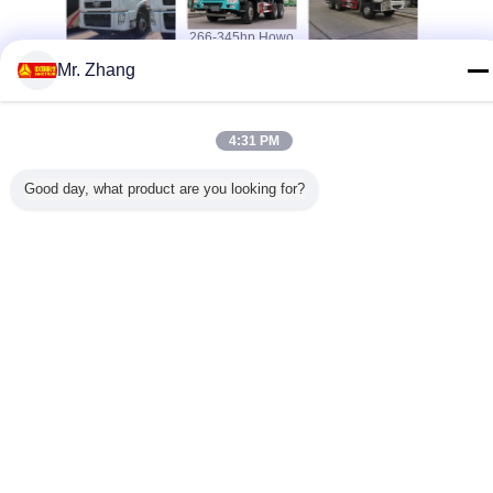
N3647N1
FAW Jiefang J5P
266-345hp Howo
ทนทาน Sinotruk
ZZ3257N
์สิบล้อ
รถหัวลากขนาด
6x4 Dump Truck
Howo 6x4 รถ
รถดั๊มพ์สำ
Mr. Zhang
งานหนัก
ใหญ่, หัวเกียร์ขนาด
30 T ประเภทเชื้อ
บรรทุกดั้ม 371hp
หนักที่มีพ
งโดยสาร
6 * 4 สำหรับรถ
เพลิงดีเซล
ด้วยแพลตฟอร์มตัว
Ferman 
และพวง
บรรทุกหนัก
โครงสร้างที่มั่นคง
พลิกคว่ำยูโร 2
ความจุ 
ย ZF
เปลี่ยนภาษา
4:31 PM
Thai
Good day, what product are you looking for?
บ้าน
|
เกี่ยวกับเรา
|
ติดต่อเรา
|
แผนผังเว็บไซต์
|
Privacy Policy
สก์ท็อปดู
Copyright © 2018 - 2026 Shandong Global Heavy Truck Import&Export Co.,Ltd.
All rights reserved.