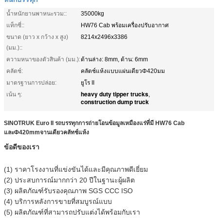
น้ำหนักยานพาหนะรวม::
35000kg
แท็กซี่::
HW76 Cab พร้อมเครื่องปรับอากาศ
ขนาด (ยาว x กว้าง x สูง)
8214x2496x3386
(มม.)::
ความหนาของตัวสินค้า (มม.):
ด้านล่าง: 8mm, ด้าน: 6mm
คลัตช์:
คลัตช์แห้งแบบแผ่นเดียวΦ420มม
มาตรฐานการปล่อย:
ยูโร II
heavy duty tipper trucks
เน้น ๆ:
,
construction dump truck
SINOTRUK Euro II รถบรรทุกการถ่ายโอนข้อมูลเหมืองแร่ที่มี HW76 Cab
และΦ420mmจานเดียวคลัทช์แห้ง
ข้อดีของเรา
(1) ราคาโรงงานที่แข่งขันได้และมีคุณภาพดีเยี่ยม
(2) ประสบการณ์มากกว่า 20 ปีในฐานะผู้ผลิต
(3) ผลิตภัณฑ์รับรองคุณภาพ SGS CCC ISO
(4) บริการหลังการขายที่สมบูรณ์แบบ
(5) ผลิตภัณฑ์ที่สามารถปรับแต่งได้พร้อมกับเรา