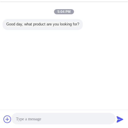
5:04 PM
Good day, what product are you looking for?
ุกขนของ
รถบรรทุกขนของ
รถบรรทุกสินค้า
ZZ5707S3840AJ
15 ตัน H
ฟังก์ชัน
ผสมเอมูลชั่นใน
หลากหลายแบบเอ
รถขุดขนาดใหญ่
ขยะเหมื
สถานที่
มูลชั่นผสม
พร้อมระบบส่งกำลัง
HW19710 และ
10L
เปลี่ยนภาษา
Thai
บ้าน
|
เกี่ยวกับเรา
|
ติดต่อเรา
|
แผนผังเว็บไซต์
|
Privacy Policy
สก์ท็อปดู
Copyright © 2018 - 2026 Shandong Global Heavy Truck Import&Export Co.,Ltd.
All rights reserved.
การพูดคุย
ขออ้าง