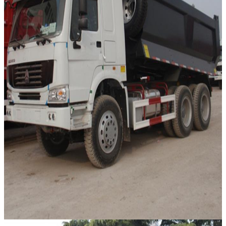
ปริมาณของถังน้ำมันเชื้อเพลิง
500L
Carriage Internal Dimensions
5800x3100x1700 มม
ความหนาของเหล็กของ
ชั้น: 12 มม. ด้านข้าง: 10 มม
Carriage
สไตล์ยก
Front Lift ระบบจีน