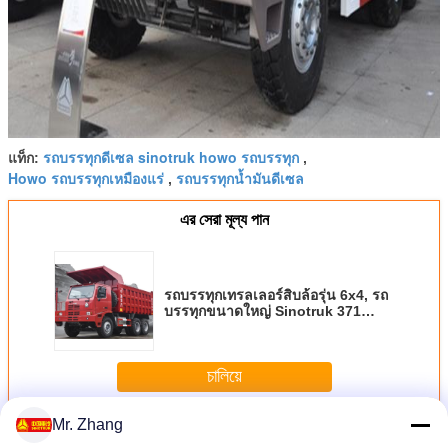
รถบรรทุกดีเซล sinotruk howo รถบรรทุก
แท็ก:
,
Howo รถบรรทุกเหมืองแร่
รถบรรทุกน้ำมันดีเซล
,
এর সেরা মূল্য পান
รถบรรทุกเทรลเลอร์สิบล้อรุ่น 6x4, รถ
บรรทุกขนาดใหญ่ Sinotruk 371
แรงม้า
চালিয়ে
Mr. Zhang
รถบรรทุกการถ่ายโอนข้อมูลการทำเหมืองแร่
มากกว่า