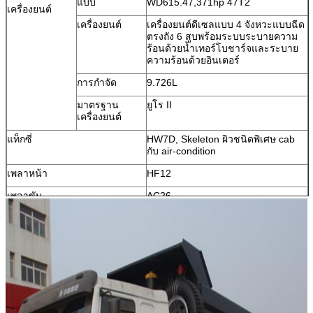
แบบ
WD615.47,371hp 47T2
เครื่องยนต์
เครื่องยนต์
เครื่องยนต์ดีเซลแบบ 4 จังหวะแบบฉีด
ตรงถัง 6 สูบพร้อมระบบระบายความ
ร้อนด้วยน้ำเทอร์โบชาร์จและระบาย
ความร้อนด้วยอินเตอร์
การกำจัด
9.726L
มาตรฐาน
ยูโร II
เครื่องยนต์
แท็กซี่
HW7D, Skeleton ผิวชนิดพิเศษ cab
กับ air-condition
เพลาหน้า
HF12
เพลาขับ
AC26
การขับขี่
ZF8118 พวงมาลัยเพาเวอร์ไฮดรอลิก
เยอรมันพร้อมระบบช่วยกำลัง (LHD)
แขวน
มีความเข้มแข็ง
การส่งผ่าน
HW19712 SINOTRUK เกียร์ 12 สปีด
ยาง
14.00-25 10 ชิ้นพร้อมยางสำรอง 1
ก้อน