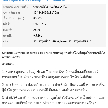
พวงมาลัยพาวเวอร์::
พวงมาลัยไฮดรอลิกเยอรมัน
ขนาดโดยรวม:
8548x2496x3170mm
น้ำหนักรวม (กก.):
80000
เกียร์::
HW19712
เพลาขับ::
AC26
แทนที่::
9.726L
รถบรรทุกน้ำมันดีเซล
howo รถบรรทุกเหมืองแร่
เน้น ๆ:
,
Sinotruk 10 wheeler howo 6x4 371hp รถบรรทุกการถ่ายโอนข้อมูลกับพวงมาลัยไฮ
ดรอลิกเยอรมัน
คำอธิบาย
:
1. รถบรรทุกขนาดใหญ่ Howo 7 series มีรูปลักษณ์ที่ยอดเยี่ยมและมี
ความยอดเยี่ยมคำว่ารถแท็กซี่ระดับสูงและระบบไฟฟ้าใหม่เอี่ยม
2. การรักษาความปลอดภัยและความน่าเชื่อถือเป็นส่วนหนึ่งของการเป็น
ผู้นำในอุตสาหกรรมรถบรรทุกที่ใช้พลังงานสูงในประเทศจีน
3. ตัวถังใช้แนวคิดการออกแบบล่าสุดทั้งตัวใช้โครงสร้างน้ำหนักเบาและ
การออกแบบที่เพรียวบางและทำจากมลภาวะและความปลอดภัยสูง