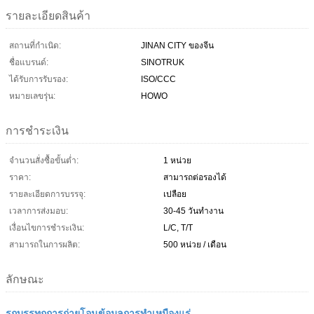
รายละเอียดสินค้า
สถานที่กำเนิด:
JINAN CITY ของจีน
ชื่อแบรนด์:
SINOTRUK
ได้รับการรับรอง:
ISO/CCC
หมายเลขรุ่น:
HOWO
การชำระเงิน
จำนวนสั่งซื้อขั้นต่ำ:
1 หน่วย
ราคา:
สามารถต่อรองได้
รายละเอียดการบรรจุ:
เปลือย
เวลาการส่งมอบ:
30-45 วันทำงาน
เงื่อนไขการชำระเงิน:
L/C, T/T
สามารถในการผลิต:
500 หน่วย / เดือน
ลักษณะ
รถบรรทุกการถ่ายโอนข้อมูลการทำเหมืองแร่