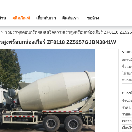
บ้าน
ผลิตภัณฑ์
เกี่ยวกับเรา
ติดต่อเรา
ขออ้าง
รถบรรทุกคอนกรีตผสมเสร็จความเร็วสูงพร้อมกล่องเกียร์ ZF8118 ZZ
วสูงพร้อมกล่องเกียร์ ZF8118 ZZ5257GJBN3841W
รายละ
สถานที
ชื่อแบ
ได้รับ
หมายเล
การช
จำนวนสั
ราคา:
รายละ
เวลาก
เงื่อน