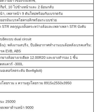
วามยาวของรถแท็กซี่,
ร์, 10 ไปข้างหน้าและ 2 ย้อนกลับ
, เพลาหน้า 9 ตันใหม่พร้อมกับเบรกดรัม
งเยอรมันเบรคไฮดรอลิกพร้อมระบบช่วย
 STR ลดกุญแจล็อคระหว่างล้อและเพลาเพลา STR บังคับ
อัดแบบ dual circuit
ฉิน): พลังงานสปริง, บีบอัดอากาศทำงานบนล้อหลังเบรคเสริม:
เบรค EVB, ABS
ล็กยางล้อยางเรเดียล 12.00R20 และยางสำรอง 1 ชิ้น
ชนิดสแควร์ -300L
มอเตอร์ลดระดับ Bonfiglioli)
างโดยรวม x ความสูงโดยรวม 8915x2550x3950
หนะ 25000
ดเพลาด้านหน้า 9000