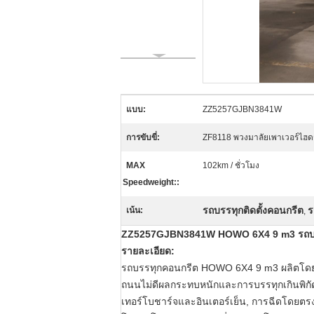
แบบ:
ZZ5257GJBN3841W
การขับขี่:
ZF8118 พวงมาลัยเพาเวอร์ไฮดร
MAX
102km / ชั่วโมง
Speedweight::
รถบรรทุกติดตั้งคอนกรีต
ร
เน้น:
,
ZZ5257GJBN3841W HOWO 6X4 9 m3 รถบรรท
รายละเอียด:
รถบรรทุกคอนกรีต HOWO 6X4 9 m3
ผลิตโ
ถนนไม่ดีผลกระทบหนักและการบรรทุกเกินพิกัดซึ่
เทอร์โบชาร์จและอินเตอร์เย็น, การฉีดโดยตร