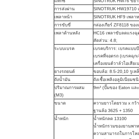
แท็กซี่
SINOTRUK HW76 ขยายค
การส่งผ่าน
SINOTRUK HW19710 เกีย
เพลาหน้า
SINOTRUK HF9 เพลาหน้า
การขับขี่
กล่องเกียร์ ZF8118 ขอ
เพลาด้านหลัง
HC16 เพลาขับลดแรงฉุด
สัดส่วน: 4.8;
ระบบเบรค
เบรคบริการ: เบรคแบบบีบ
เบรคที่จอดรถ (เบรคฉุกเ
เครื่องยนต์วาล์วไอเสีย
ยางรถยนต์
ขอบล้อ: 8.5-20,10 รูเห
ถังน้ำมัน
ถังเชื้อเพลิงอลูมิเนียม
ปริมาณการผสม
9m³ (ปั๊มของ Eaton และ
(M3)
ขนาด
ความยาวโดยรวม x กว้
ฐานล้อ 3625 + 1350
น้ำหนัก
น้ำหนักลด 13100
น้ำหนักรวมของยานพา
ความสามารถในการโหล