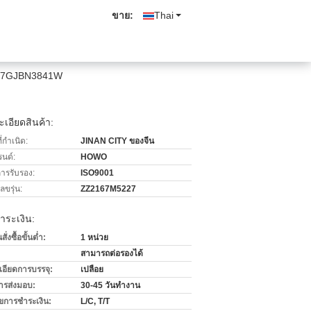
ขาย:
Thai
5257GJBN3841W
เอียดสินค้า:
่กำเนิด:
JINAN CITY ของจีน
รนด์:
HOWO
การรับรอง:
ISO9001
ขรุ่น:
ZZ2167M5227
ำระเงิน:
่งซื้อขั้นต่ำ:
1 หน่วย
สามารถต่อรองได้
เอียดการบรรจุ:
เปลือย
ารส่งมอบ:
30-45 วันทำงาน
ไขการชำระเงิน:
L/C, T/T