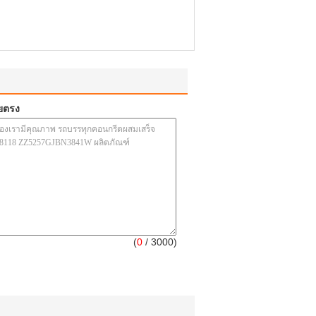
ยตรง
(
0
/ 3000)