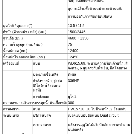
วัสดุ: เหล็กกล้าคาร์บอน,
อุปกรณ์โรยทั้งด้านหน้าและด้านหลัง
การป้องกันการกัดกร่อนพิเศษ
มุมใกล้ / มุมออก (°)
13.5 / 11.5
กำบัง (ด้านหน้า / หลัง) (มม.)
1500/2445
ฐานล้อ (มม.)
4600 + 1350
ความเร็วสูงสุด (กม. / ชม.)
75
น้ำหนักลด (กก.)
12400
น้ำหนักโหลดยอดนิยม (กก.)
12450
เครื่องยนต์
แบบ
WD615.69, ระบายความร้อนด้วยน้ำ, สี่
จังหวะ, 6 สูบตรงกับน้ำเย็น, ฉีดโดยตรง
ประเภทเชื้อเพลิง
ดีเซล
กำลังของม้า, สูงสุด
336HP
(กิโลวัตต์ / รอบต่อ
นาที)
การส่งออก
ยูโร 2
ความสามารถในการบรรทุกน้ำมันเชื้อเพลิง
300
การส่งผ่าน
แบบ
HW15710, 10 ไปข้างหน้า, 2 ย้อนกลับ
ระบบเบรค
บริการเบรค
เบรคแบบบีบอัดแบบ Dual circuit
เบรกจอดรถ
พลังงานฤดูใบไม้ผลิ, บีบอัดอากาศทำงาน
บนล้อหลัง