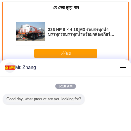
এর সেরা মূল্য পান
336 HP 6 × 4 18 M3 รถบรรทุกน้ำ
บรรทุกรถบรรทุกน้ำพร้อมกล่องเกียร์
ZF8098
চালিয়ে
Mr. Zhang
รถบรรทุกน้ำมัน
มากกว่า
6:18 AM
Good day, what product are you looking for?
85kw รถ
20cbm ความจุรถ
สีขาว 10 ล้อ 6000
8X4 371HP
ความจุขน
ำมันเชื้อ
บรรทุกลากน้ำหนัก
แกลลอน 6x4 รถ
28CBM รถบรรทุก
บรรทุกรถ
ามจุ 5m3
12R22.5 ยางแบบ
บรรทุกน้ำมัน
น้ำมันเชื้อเพลิง
8x4 FAW ด
๊มและปืน
ไม่มียาง
บรรทุกน้ำมันยูโร 2
ดีเซล Heavy Duty
เก็บน้ำมันเ
CC
เกียร์ธรรมดา
ZZ1317N4667W
รถบรรทุก E
เปลี่ยนภาษา