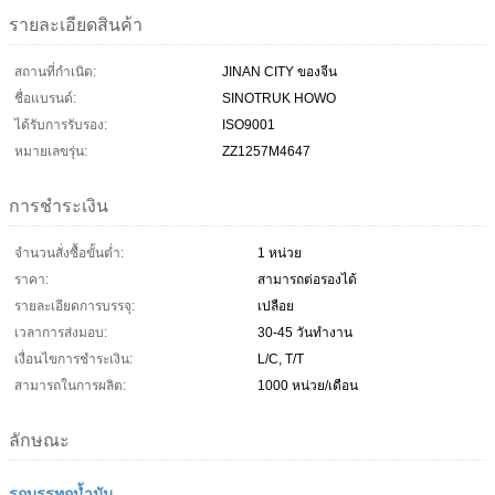
รายละเอียดสินค้า
สถานที่กำเนิด:
JINAN CITY ของจีน
ชื่อแบรนด์:
SINOTRUK HOWO
ได้รับการรับรอง:
ISO9001
หมายเลขรุ่น:
ZZ1257M4647
การชำระเงิน
จำนวนสั่งซื้อขั้นต่ำ:
1 หน่วย
ราคา:
สามารถต่อรองได้
รายละเอียดการบรรจุ:
เปลือย
เวลาการส่งมอบ:
30-45 วันทำงาน
เงื่อนไขการชำระเงิน:
L/C, T/T
สามารถในการผลิต:
1000 หน่วย/เดือน
ลักษณะ
รถบรรทุกน้ำมัน