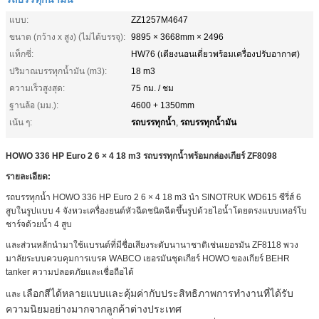
แบบ:
ZZ1257M4647
ขนาด (กว้าง x สูง) (ไม่ได้บรรจุ):
9895 × 3668mm × 2496
แท็กซี่:
HW76 (เตียงนอนเดี่ยวพร้อมเครื่องปรับอากาศ)
ปริมาณบรรทุกน้ำมัน (m3):
18 m3
ความเร็วสูงสุด:
75 กม. / ชม
ฐานล้อ (มม.):
4600 + 1350mm
รถบรรทุกน้ำ
รถบรรทุกน้ำมัน
เน้น ๆ:
,
HOWO 336 HP Euro 2 6 × 4 18 m3 รถบรรทุกน้ำพร้อมกล่องเกียร์ ZF8098
รายละเอียด:
รถบรรทุกน้ำ HOWO 336 HP Euro 2 6 × 4 18 m3
นำ SINOTRUK WD615 ซีรี่ส์ 6
สูบในรูปแบบ 4 จังหวะเครื่องยนต์หัวฉีดชนิดฉีดขึ้นรูปด้วยไอน้ำโดยตรงแบบเทอร์โบ
ชาร์จด้วยน้ำ 4 สูบ
และส่วนหลักนำมาใช้แบรนด์ที่มีชื่อเสียงระดับนานาชาติเช่นเยอรมัน ZF8118 พวง
มาลัยระบบควบคุมการเบรค WABCO เยอรมันชุดเกียร์ HOWO ของเกียร์ BEHR
tanker ความปลอดภัยและเชื่อถือได้
เลือกสีได้หลายแบบและคุ้มค่ากับประสิทธิภาพการทำงานที่ได้รับ
และ
ความนิยมอย่างมากจากลูกค้าต่างประเทศ