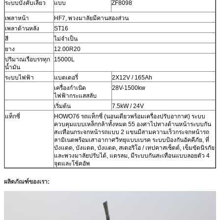
ระบบบังคับเลี้ยว
แบบ
ZF8098
เพลาหน้า
HF7, พวงมาลัยมีคานสองส่วน
เพลาด้านหลัง
ST16
สี
ไม่จำเป็น
ยาง
12.00R20
ปริมาณเรือบรรทุก
15000L
น้ำมัน
ระบบไฟฟ้า
แบตเตอรี่
2X12V / 165Ah
เครื่องกำเนิด
28V-1500kw
ไฟฟ้ากระแสสลับ
เริ่มต้น
7.5kW / 24V
แท็กซี่
HOWO76 รถแท็กซี่ (นอนเดียวพร้อมเครื่องปรับอากาศ) ระบบ
ควบคุมแบบเหล็กกล้าทั้งหมด 55 องศาไปทางด้านหน้าระบบกัน
สะเทือนกระจกหน้ารถแบบ 2 แขนมีสามความเร็วกระจกหน้ารถ
ลามิเนตพร้อมเสาอากาศวิทยุแบบเบรค ระบบป้องกันอัคคีภัย, ที่
บังแดด, บังแดด, บังแดด, สเตอริโอ / เทปคาสเซ็ตต์, เข็มขัดนิรภัย
และพวงมาลัยปรับได้, แตรลม, มีระบบกันสะเทือนแบบลอยตัว 4
จุดและโช้คอัพ
ผลิตภัณฑ์ของเรา: