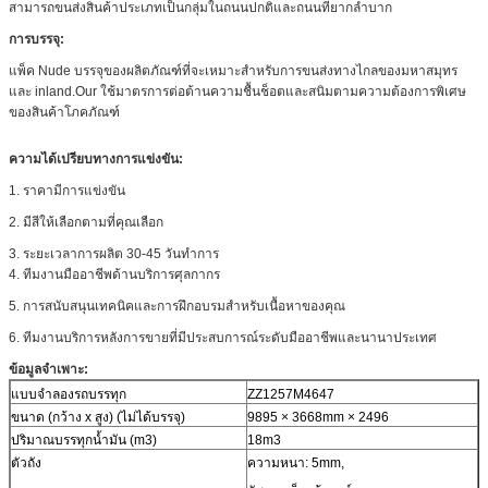
สามารถขนส่งสินค้าประเภทเป็นกลุ่มในถนนปกติและถนนที่ยากลำบาก
การบรรจุ:
แพ็ค Nude บรรจุของผลิตภัณฑ์ที่จะเหมาะสำหรับการขนส่งทางไกลของมหาสมุทร
และ inland.Our ใช้มาตรการต่อต้านความชื้นช็อตและสนิมตามความต้องการพิเศษ
ของสินค้าโภคภัณฑ์
ความได้เปรียบทางการแข่งขัน:
1. ราคามีการแข่งขัน
2. มีสีให้เลือกตามที่คุณเลือก
3. ระยะเวลาการผลิต 30-45 วันทำการ
4. ทีมงานมืออาชีพด้านบริการศุลกากร
5. การสนับสนุนเทคนิคและการฝึกอบรมสำหรับเนื้อหาของคุณ
6. ทีมงานบริการหลังการขายที่มีประสบการณ์ระดับมืออาชีพและนานาประเทศ
ข้อมูลจำเพาะ:
แบบจำลองรถบรรทุก
ZZ1257M4647
ขนาด (กว้าง x สูง) (ไม่ได้บรรจุ)
9895 × 3668mm × 2496
ปริมาณบรรทุกน้ำมัน (m3)
18m3
ตัวถัง
ความหนา: 5mm,