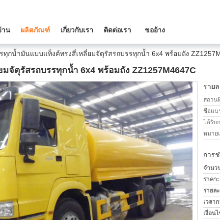
บ้าน
ผลิตภัณฑ์
เกี่ยวกับเรา
ติดต่อเรา
ขออ้าง
ทุกน้ำมันแบบแท็งค์ทรงสี่เหลี่ยมจัตุรัสรถบรรทุกน้ำ 6x4 พร้อมถัง ZZ125
ี่ยมจัตุรัสรถบรรทุกน้ำ 6x4 พร้อมถัง ZZ1257M4647C
รายละ
สถานที
ชื่อแบ
ได้รับ
หมายเล
การช
จำนวนสั
ราคา:
รายละ
เวลาก
เงื่อน