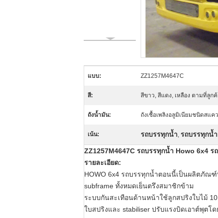
แบบ:
ZZ1257M4647C
สี:
สีขาว, สีแดง, เหลือง ตามที่ลูก
ถังน้ำมัน:
ถังเชื้อเพลิงอลูมิเนียมชนิดสแค
รถบรรทุกน้ำ
รถบรรทุกน้ำ
เน้น:
,
ZZ1257M4647C รถบรรทุกน้ำ Howo 6x4 รถบ
รายละเอียด:
HOWO 6x4 รถบรรทุกน้ำตอนนี้เป็นผลิตภัณฑ์
subframe ทั้งหมดเย็นตรึงสมาชิกข้าม
ระบบกันสะเทือนด้านหน้าใช้ลูกสปริงใบไม้ 10 
ใบสปริงและ stabiliser ปรับแรงบิดเอาต์พุต