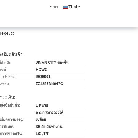
ขาย:
Thai
7M4647C
เอียดสินค้า:
่กำเนิด:
JINAN CITY ของจีน
รนด์:
HOWO
การรับรอง:
ISO9001
ขรุ่น:
ZZ1257M4647C
ำระเงิน:
่งซื้อขั้นต่ำ:
1 หน่วย
สามารถต่อรองได้
เอียดการบรรจุ:
เปลือย
ารส่งมอบ:
30-45 วันทำงาน
ไขการชำระเงิน:
L/C, T/T