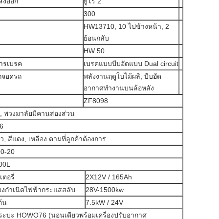
ส่งออก
ยูโร 2
300
HW13710, 10 ไปข้างหน้า, 2
ย้อนกลับ
HW 50
การเบรค
เบรคแบบบีบอัดแบบ Dual circuit
กจอดรถ
พลังงานฤดูใบไม้ผลิ, บีบอัด
อากาศทำงานบนล้อหลัง
ZF8098
, พวงมาลัยมีคานสองส่วน
6
ว, สีแดง, เหลือง ตามที่ลูกค้าต้องการ
00-20
00L
ตอรี่
2X12V / 165Ah
่องกำเนิดไฟฟ้ากระแสสลับ
28V-1500kw
ต้น
7.5kW / 24V
ระบะ HOWO76 (นอนเดียวพร้อมเครื่องปรับอากาศ