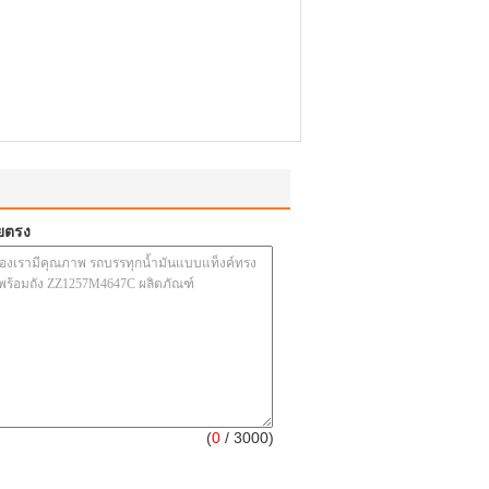
ยตรง
(
0
/ 3000)