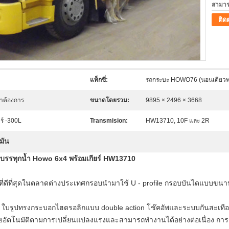
สามาร
ติด
แท็กซี่:
รถกระบะ HOWO76 (นอนเดียวพร
ค้าต้องการ
ขนาดโดยรวม:
9895 × 2496 × 3668
วร์ -300L
Transmision:
HW13710, 10F และ 2R
มัน
รรทุกน้ำ Howo 6x4 พร้อมเกียร์ HW13710
ที่ดีที่สุดในตลาดต่างประเทศกรอบนำมาใช้ U - profile กรอบบันไดแบบขน
ใบรูปทรงกระบอกไฮดรอลิกแบบ double action โช๊คอัพและระบบกันสะเทือนระงั
โดยอัตโนมัติตามการเปลี่ยนแปลงแรงและสามารถทำงานได้อย่างต่อเนื่อง การ